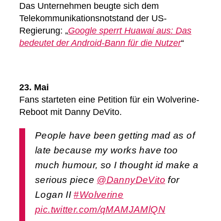
Das Unternehmen beugte sich dem
Telekommunikationsnotstand der US-
Regierung: „
Google sperrt Huawai aus: Das
bedeutet der Android-Bann für die Nutzer
“
23. Mai
Fans starteten eine Petition für ein Wolverine-
Reboot mit Danny DeVito.
People have been getting mad as of
late because my works have too
much humour, so I thought id make a
serious piece
@DannyDeVito
for
Logan II
#Wolverine
pic.twitter.com/qMAMJAMlQN