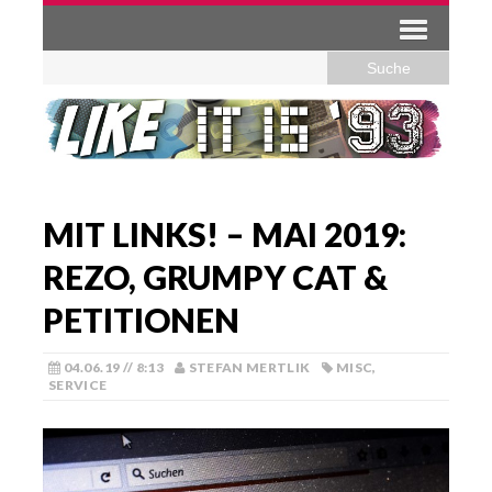
MIT LINKS! – MAI 2019:
REZO, GRUMPY CAT &
PETITIONEN
04.06.19 // 8:13
STEFAN MERTLIK
MISC
,
SERVICE