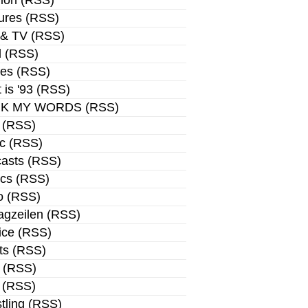
ion
(
RSS
)
ures
(
RSS
)
 & TV
(
RSS
)
d
(
RSS
)
es
(
RSS
)
t is '93
(
RSS
)
K MY WORDS
(
RSS
)
(
RSS
)
c
(
RSS
)
asts
(
RSS
)
ics
(
RSS
)
o
(
RSS
)
agzeilen
(
RSS
)
ice
(
RSS
)
ts
(
RSS
)
(
RSS
)
(
RSS
)
tling
(
RSS
)