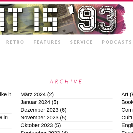
RETRO
FEATURES
SERVICE
PODCASTS
ARCHIVE
ke it
März 2024
(2)
Art
(
Januar 2024
(5)
Boo
Dezember 2023
(6)
Com
 in
November 2023
(5)
Cult
Oktober 2023
(5)
Engl