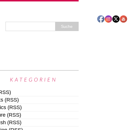
KATEGORIEN
RSS
)
ks
(
RSS
)
ics
(
RSS
)
ure
(
RSS
)
ish
(
RSS
)