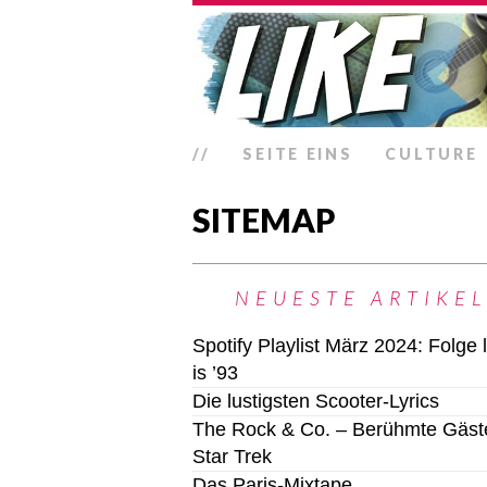
//
SEITE EINS
CULTURE
SITEMAP
NEUESTE ARTIKEL
Spotify Playlist März 2024: Folge li
is ’93
Die lustigsten Scooter-Lyrics
The Rock & Co. – Berühmte Gäste
Star Trek
Das Paris-Mixtape