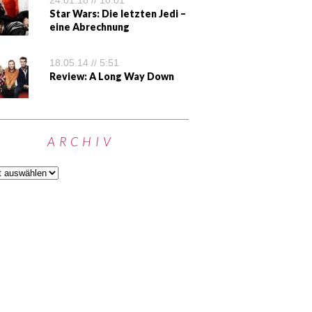
24.01.18 // 10:01
Star Wars: Die letzten Jedi –
eine Abrechnung
18.05.14 // 5:51
Review: A Long Way Down
ARCHIV