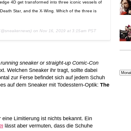
edge 4D get transformed into three iconic vessels of
 Death Star, and the X-Wing. Which of the three is
(@sneakernews) on
Nov 16, 2019 at 3:15am PST
 running sneaker or straight-up Comic-Con
xt. Welchen Sneaker ihr tragt, sollte dabei
ntal zur Ferse befindet sich auf jedem Schuh
ßt es auf dem Sneaker mit Todesstern-Optik:
The
r eine Limitierung ist nichts bekannt. Ein
om
lässt aber vermuten, dass die Schuhe