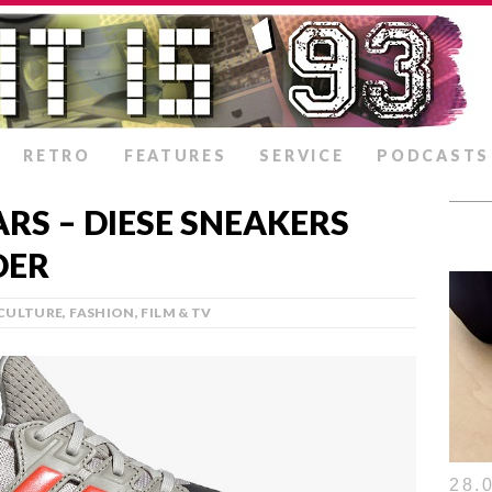
RETRO
FEATURES
SERVICE
PODCASTS
RS – DIESE SNEAKERS
DER
CULTURE
,
FASHION
,
FILM & TV
28.0