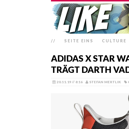
//
SEITE EINS
CULTURE
ADIDAS X STAR WA
TRÄGT DARTH VA
20.11.19 // 8:16
STEFAN MERTLIK