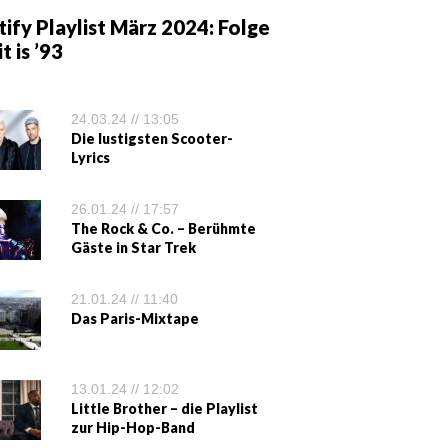
ify Playlist März 2024: Folge
it is ’93
24.03.24 // 13:05
Die lustigsten Scooter-
Lyrics
26.01.24 // 17:57
The Rock & Co. – Berühmte
Gäste in Star Trek
21.01.24 // 11:40
Das Paris-Mixtape
13.01.24 // 12:02
Little Brother – die Playlist
zur Hip-Hop-Band