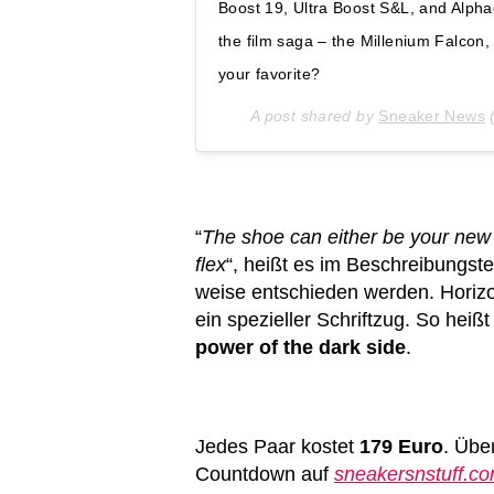
Boost 19, Ultra Boost S&L, and Alpha
the film saga – the Millenium Falcon,
your favorite?
A post shared by
Sneaker News
“
The shoe can either be your new
flex
“, heißt es im Beschreibungste
weise entschieden werden. Horizo
ein spezieller Schriftzug. So hei
power of the dark side
.
Jedes Paar kostet
179 Euro
. Übe
Countdown auf
sneakersnstuff.c