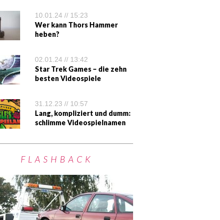
10.01.24 // 15:23
Wer kann Thors Hammer
heben?
02.01.24 // 13:42
Star Trek Games – die zehn
besten Videospiele
31.12.23 // 10:57
Lang, kompliziert und dumm:
schlimme Videospielnamen
FLASHBACK