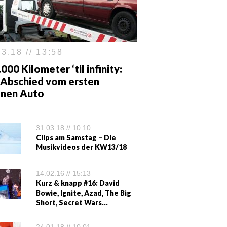
3.18 // 13:58
000 Kilometer ‘til infinity:
 Abschied vom ersten
enen Auto
31.03.18 // 10:10
Clips am Samstag – Die
Musikvideos der KW13/18
14.02.16 // 15:13
Kurz & knapp #16: David
Bowie, Ignite, Azad, The Big
Short, Secret Wars…