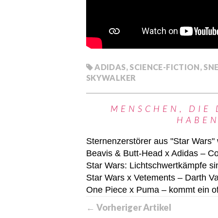
ADIDAS
,
SCIENCE-FICTION
,
SN
SKYWALKER
MENSCHEN, DIE 
HABEN
Sternenzerstörer aus "Star Wars"
Beavis & Butt-Head x Adidas – Co
Star Wars: Lichtschwertkämpfe sin
Star Wars x Vetements – Darth Va
One Piece x Puma – kommt ein off
← Vorheriger Artikel