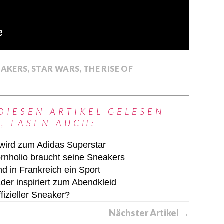
EAKERS
,
STAR WARS
,
THE RISE OF
DIESEN ARTIKEL GELESEN
, LASEN AUCH:
 wird zum Adidas Superstar
rnholio braucht seine Sneakers
d in Frankreich ein Sport
der inspiriert zum Abendkleid
izieller Sneaker?
Nächster Artikel →