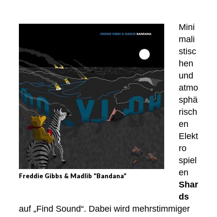
Mini
mali
stisc
hen
und
atmo
sphä
risch
en
Elekt
ro
spiel
en
Freddie Gibbs & Madlib “Bandana”
Shar
ds
auf „Find Sound“. Dabei wird mehrstimmiger