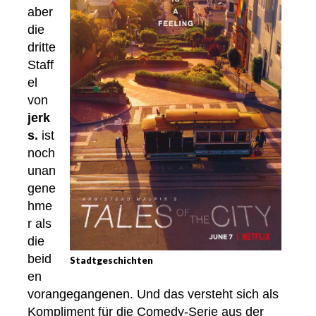
aber
die
dritte
Staff
el
von
jerk
s.
ist
noch
unan
gene
hme
r als
die
beid
Stadtgeschichten
en
vorangegangenen. Und das versteht sich als
Kompliment für die Comedy-Serie aus der