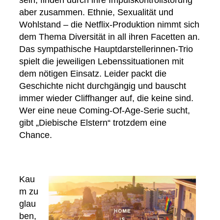
sein, finden durch ihre Impulskontrollstörung
aber zusammen. Ethnie, Sexualität und
Wohlstand – die Netflix-Produktion nimmt sich
dem Thema Diversität in all ihren Facetten an.
Das sympathische Hauptdarstellerinnen-Trio
spielt die jeweiligen Lebenssituationen mit
dem nötigen Einsatz. Leider packt die
Geschichte nicht durchgängig und bauscht
immer wieder Cliffhanger auf, die keine sind.
Wer eine neue Coming-Of-Age-Serie sucht,
gibt „Diebische Elstern“ trotzdem eine
Chance.
Kau
m zu
glau
ben,