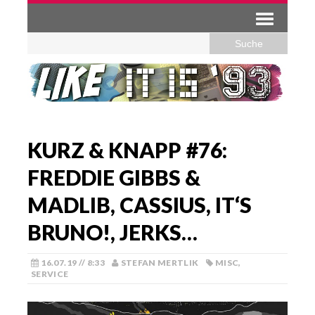
KURZ & KNAPP #76:
FREDDIE GIBBS &
MADLIB, CASSIUS, IT‘S
BRUNO!, JERKS…
16.07.19 // 8:33
STEFAN MERTLIK
MISC
,
SERVICE