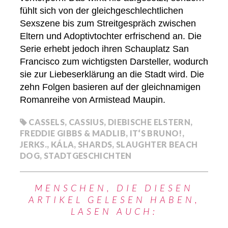
fühlt sich von der gleichgeschlechtlichen
Sexszene bis zum Streitgespräch zwischen
Eltern und Adoptivtochter erfrischend an. Die
Serie erhebt jedoch ihren Schauplatz San
Francisco zum wichtigsten Darsteller, wodurch
sie zur Liebeserklärung an die Stadt wird. Die
zehn Folgen basieren auf der gleichnamigen
Romanreihe von Armistead Maupin.
CASSELS
,
CASSIUS
,
DIEBISCHE ELSTERN
,
FREDDIE GIBBS & MADLIB
,
IT‘S BRUNO!
,
JERKS.
,
KÁLA
,
SHARDS
,
SLAUGHTER BEACH
DOG
,
STADTGESCHICHTEN
MENSCHEN, DIE DIESEN
ARTIKEL GELESEN HABEN,
LASEN AUCH: