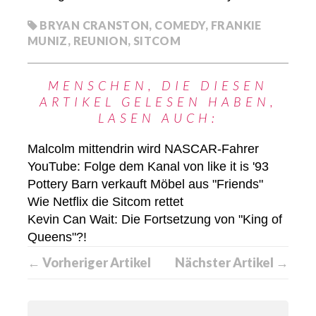
BRYAN CRANSTON
,
COMEDY
,
FRANKIE
MUNIZ
,
REUNION
,
SITCOM
MENSCHEN, DIE DIESEN
ARTIKEL GELESEN HABEN,
LASEN AUCH:
Malcolm mittendrin wird NASCAR-Fahrer
YouTube: Folge dem Kanal von like it is '93
Pottery Barn verkauft Möbel aus "Friends"
Wie Netflix die Sitcom rettet
Kevin Can Wait: Die Fortsetzung von "King of
Queens"?!
← Vorheriger Artikel
Nächster Artikel →