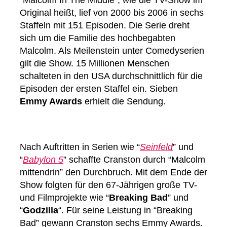
“Malcolm In The Middle”, wie die TV-Show im
Original heißt, lief von 2000 bis 2006 in sechs
Staffeln mit 151 Episoden. Die Serie dreht
sich um die Familie des hochbegabten
Malcolm. Als Meilenstein unter Comedyserien
gilt die Show. 15 Millionen Menschen
schalteten in den USA durchschnittlich für die
Episoden der ersten Staffel ein. Sieben
Emmy Awards
erhielt die Sendung.
Nach Auftritten in Serien wie “
Seinfeld
” und
“
Babylon 5
” schaffte Cranston durch “Malcolm
mittendrin” den Durchbruch. Mit dem Ende der
Show folgten für den 67-Jährigen große TV-
und Filmprojekte wie “
Breaking Bad
” und
“
Godzilla
“. Für seine Leistung in “Breaking
Bad” gewann Cranston sechs Emmy Awards.