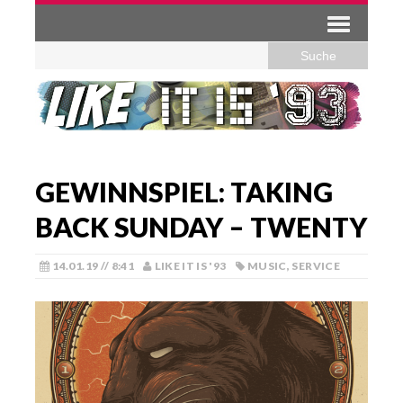
GEWINNSPIEL: TAKING
BACK SUNDAY – TWENTY
14.01.19 // 8:41
LIKE IT IS '93
MUSIC
,
SERVICE