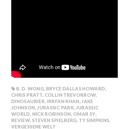
B. D. WONG
,
BRYCE DALLAS HOWARD
,
CHRIS PRATT
,
COLLIN TREVORROW
,
DINOSAURIER
,
IRRFAN KHAN
,
JAKE
JOHNSON
,
JURASSIC PARK
,
JURASSIC
WORLD
,
NICK ROBINSON
,
OMAR SY
,
REVIEW
,
STEVEN SPIELBERG
,
TY SIMPKINS
,
VERGESSENE WELT