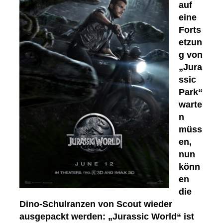
auf
eine
Forts
etzun
g von
„Jura
ssic
Park“
warte
n
müss
en,
nun
könn
en
die
Dino-Schulranzen von Scout wieder
ausgepackt werden: „Jurassic World“ ist