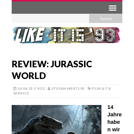
REVIEW: JURASSIC
WORLD
24.06.15 // 9:22
STEFAN MERTLIK
FILM & TV
,
SERVICE
14
Jahre
habe
n wir