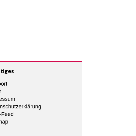
tiges
ort
m
ressum
nschutzerklärung
-Feed
map