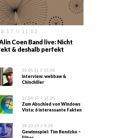
9.17 // 11:02
Alin Coen Band live: Nicht
fekt & deshalb perfekt
20.05.11 // 15:06
Interview: webbaw &
Chinchiller
12.04.17 // 11:26
Zum Abschied von Windows
Vista: 6 interessante Fakten
28.10.19 // 9:39
Gewinnspiel: Tim Bendzko –
Filter