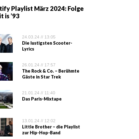
ify Playlist März 2024: Folge
it is ’93
24.03.24 // 13:05
Die lustigsten Scooter-
Lyrics
26.01.24 // 17:57
The Rock & Co. – Berühmte
Gäste in Star Trek
21.01.24 // 11:40
Das Paris-Mixtape
13.01.24 // 12:02
Little Brother – die Playlist
zur Hip-Hop-Band