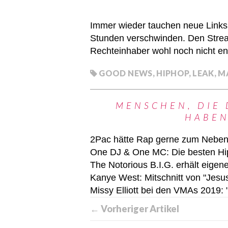
Immer wieder tauchen neue Links 
Stunden verschwinden. Den Stre
Rechteinhaber wohl noch nicht en
GOOD NEWS
,
HIPHOP
,
LEAK
,
M
MENSCHEN, DIE 
HABEN
2Pac hätte Rap gerne zum Neben
One DJ & One MC: Die besten Hip-
The Notorious B.I.G. erhält eigene
Kanye West: Mitschnitt von "Jesus
Missy Elliott bei den VMAs 2019: 
← Vorheriger Artikel