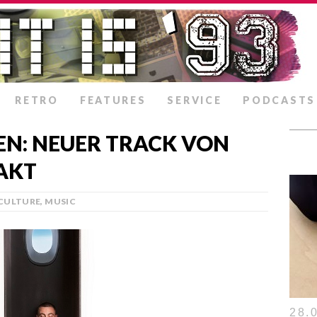
RETRO
FEATURES
SERVICE
PODCASTS
N: NEUER TRACK VON
AKT
CULTURE
,
MUSIC
28.0