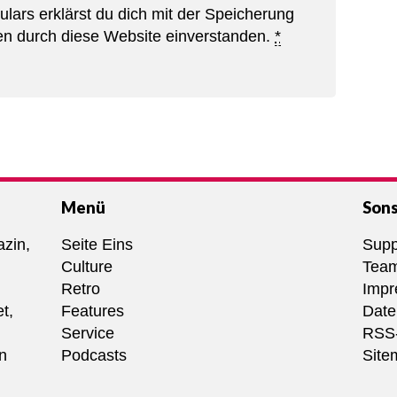
lars erklärst du dich mit der Speicherung
en durch diese Website einverstanden.
*
Menü
Sons
azin,
Seite Eins
Supp
Culture
Tea
Retro
Imp
t,
Features
Date
Service
RSS
nn
Podcasts
Site