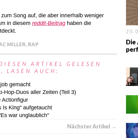
zum Song auf, die aber innerhalb weniger
am in diesem
reddit-Beitrag
haben die
tdeckt.
20.0
Die 
AC MILLER
,
RAP
per
DIESEN ARTIKEL GELESEN
, LASEN AUCH:
job gemacht
Hop-Duos aller Zeiten (Teil 3)
 Actionfigur
 Is King" aufgetaucht
"Es war unglaublich"
Nächster Artikel →