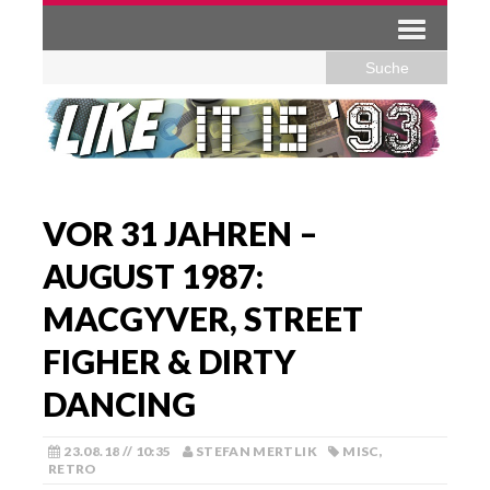
VOR 31 JAHREN –
AUGUST 1987:
MACGYVER, STREET
FIGHER & DIRTY
DANCING
23.08.18 // 10:35
STEFAN MERTLIK
MISC
,
RETRO