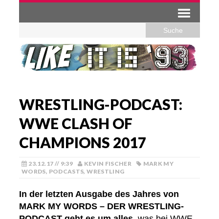
WRESTLING-PODCAST:
WWE CLASH OF
CHAMPIONS 2017
23.12.17 // 9:39
KEVIN FISCHER
MARK MY
WORDS
,
PODCASTS
,
WRESTLING
In der letzten Ausgabe des Jahres von
MARK MY WORDS – DER WRESTLING-
PODCAST geht es um alles
, was bei WWE