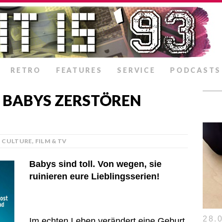
RETRO
FEATURES
SERVICE
PODCASTS
BABYS ZERSTÖREN S
CULTURE
,
FILM & TV
Babys sind toll. Von wegen, sie
ruinieren eure Lieblingsserien!
28.0
Im echten Leben verändert eine Geburt