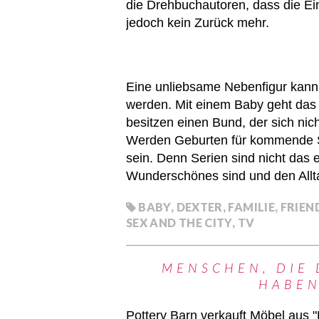
die Drehbuchautoren, dass die Ein
jedoch kein Zurück mehr.
Eine unliebsame Nebenfigur kann
werden. Mit einem Baby geht das i
besitzen einen Bund, der sich nich
Werden Geburten für kommende Staf
sein. Denn Serien sind nicht das
Wunderschönes sind und den Allta
BABY
,
DEXTER
,
FAMILIE
,
FRIEN
SEX AND THE CITY
,
TV
MENSCHEN, DIE 
HABEN
Pottery Barn verkauft Möbel aus "