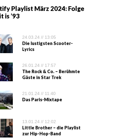
ify Playlist März 2024: Folge
it is ’93
24.03.24 // 13:05
Die lustigsten Scooter-
Lyrics
26.01.24 // 17:57
The Rock & Co. – Berühmte
Gäste in Star Trek
21.01.24 // 11:40
Das Paris-Mixtape
13.01.24 // 12:02
Little Brother – die Playlist
zur Hip-Hop-Band