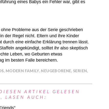
führung eines Babys ein Fehler war, gibt es
 ohne Probleme aus der Serie geschrieben
n der Regel nicht. Eltern und ihre Kinder
t durch eine einfache Erklärung trennen lässt.
feln angekündigt, solltet ihr also skeptisch
 echte Leben, wo Geburten etwas
g im besten Falle bereichern.
DS
,
MODERN FAMILY
,
NEUGEBORENE
,
SERIEN
,
DIESEN ARTIKEL GELESEN
, LASEN AUCH:
Friends"