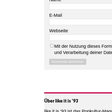
E-Mail
Webseite
Mit der Nutzung dieses Formu
und Verarbeitung deiner Dat
Über like it is ’93
like it is ’93 ist das Popkultur-Mag