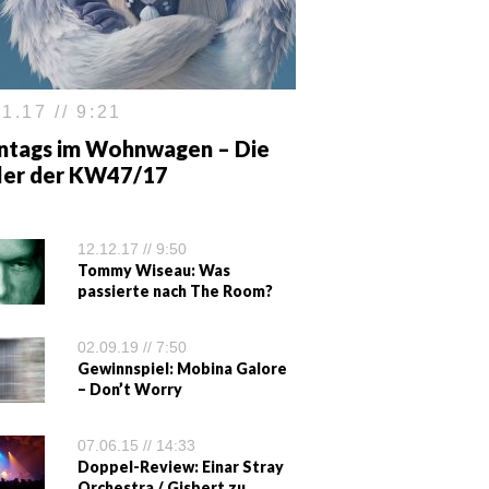
1.17 // 9:21
ntags im Wohnwagen – Die
iler der KW47/17
12.12.17 // 9:50
Tommy Wiseau: Was
passierte nach The Room?
02.09.19 // 7:50
Gewinnspiel: Mobina Galore
– Don’t Worry
07.06.15 // 14:33
Doppel-Review: Einar Stray
Orchestra / Gisbert zu