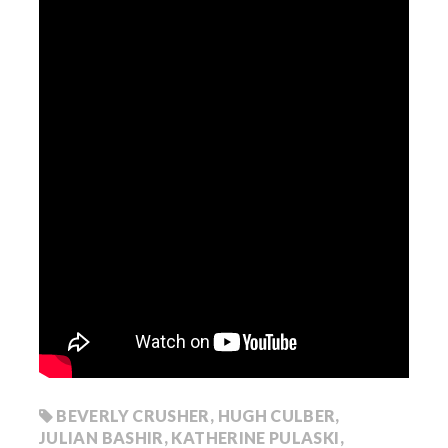
BEVERLY CRUSHER
,
HUGH CULBER
,
JULIAN BASHIR
,
KATHERINE PULASKI
,