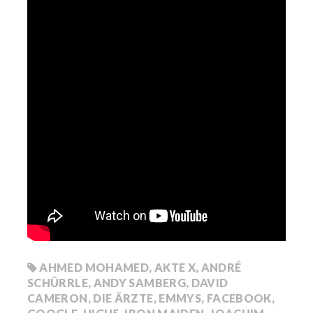
AHMED MOHAMED
,
AKTE X
,
ANDRÉ
SCHÜRRLE
,
ANDY SAMBERG
,
DAVID
CAMERON
,
DIE ÄRZTE
,
EMMYS
,
FACEBOOK
,