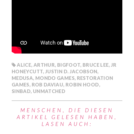
ALICE
,
ARTHUR
,
BIGFOOT
,
BRUCE LEE
,
JR
HONEYCUTT
,
JUSTIN D. JACOBSON
,
MEDUSA
,
MONDO GAMES
,
RESTORATION
GAMES
,
ROB DAVIAU
,
ROBIN HOOD
,
SINBAD
,
UNMATCHED
MENSCHEN, DIE DIESEN
ARTIKEL GELESEN HABEN,
LASEN AUCH: