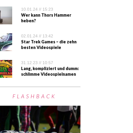
10.01.24 // 15:23
Wer kann Thors Hammer
heben?
02.01.24 // 13:42
Star Trek Games – die zehn
besten Videospiele
31.12.23 // 10:57
Lang, kompliziert und dumm:
schlimme Videospielnamen
FLASHBACK