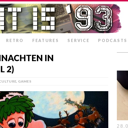
RETRO
FEATURES
SERVICE
PODCASTS
HNACHTEN IN
L 2)
CULTURE
,
GAMES
28.0