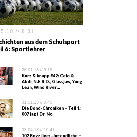
5.18 // 8:31
chichten aus dem Schulsport
il 6: Sportlehrer
26.01.18 // 9:15
Kurz & knapp #42: Celo &
Abdi, N.E.R.D., Glassjaw, Yung
Lean, Wind River…
31.01.18 // 9:45
Die Bond-Chroniken – Teil 1:
007 jagt Dr. No
03.04.18 // 10:41
102 Boyz live: „Jugendliche –