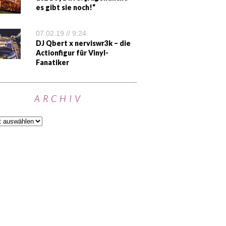
es gibt sie noch!“
07.02.19 // 9:24
DJ Qbert x nerviswr3k – die
Actionfigur für Vinyl-
Fanatiker
ARCHIV