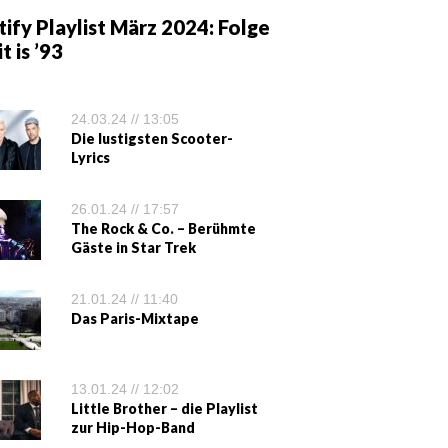
ify Playlist März 2024: Folge
it is ’93
24.03.24 // 13:05
Die lustigsten Scooter-
Lyrics
26.01.24 // 17:57
The Rock & Co. – Berühmte
Gäste in Star Trek
21.01.24 // 11:40
Das Paris-Mixtape
13.01.24 // 12:02
Little Brother – die Playlist
zur Hip-Hop-Band