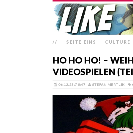
//
SEITE EINS
CULTURE
HO HO HO! – WEI
VIDEOSPIELEN (TEI
06.12.23 // 8:47
STEFAN MERTLIK