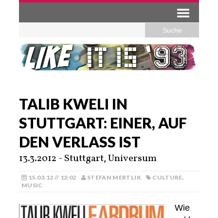
TALIB KWELI IN
STUTTGART: EINER, AUF
DEN VERLASS IST
13.3.2012 - Stuttgart, Universum
15.03.12 // 12:02
STEFAN MERTLIK
CULTURE
,
MUSIC
Wie