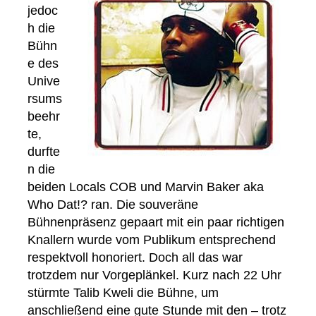
jedoc
h die
Bühn
e des
Unive
rsums
beehr
te,
durfte
n die
beiden Locals COB und Marvin Baker aka
Who Dat!? ran. Die souveräne
Bühnenpräsenz gepaart mit ein paar richtigen
Knallern wurde vom Publikum entsprechend
respektvoll honoriert. Doch all das war
trotzdem nur Vorgeplänkel. Kurz nach 22 Uhr
stürmte Talib Kweli die Bühne, um
anschließend eine gute Stunde mit den – trotz