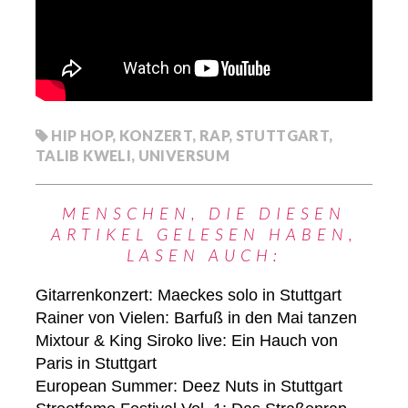
HIP HOP
,
KONZERT
,
RAP
,
STUTTGART
,
TALIB KWELI
,
UNIVERSUM
MENSCHEN, DIE DIESEN
ARTIKEL GELESEN HABEN,
LASEN AUCH:
Gitarrenkonzert: Maeckes solo in Stuttgart
Rainer von Vielen: Barfuß in den Mai tanzen
Mixtour & King Siroko live: Ein Hauch von
Paris in Stuttgart
European Summer: Deez Nuts in Stuttgart