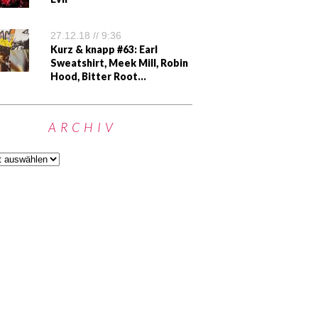
27.12.18 // 9:36
Kurz & knapp #63: Earl
Sweatshirt, Meek Mill, Robin
Hood, Bitter Root…
ARCHIV