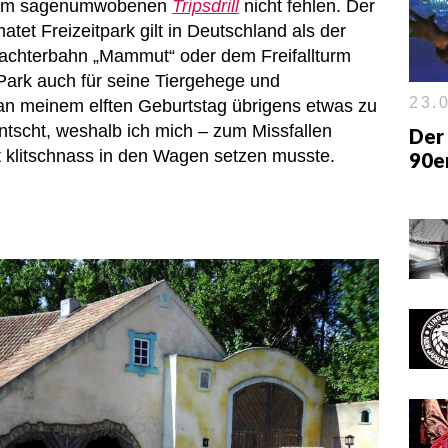
uch im sagenumwobenen
Tripsdrill
nicht fehlen. Der
tet Freizeitpark gilt in Deutschland als der
lzachterbahn „Mammut“ oder dem Freifallturm
 Park auch für seine Tiergehege und
23.0
an meinem elften Geburtstag übrigens etwas zu
tscht, weshalb ich mich – zum Missfallen
Der 
t klitschnass in den Wagen setzen musste.
90e