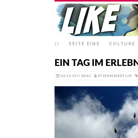
//
SEITE EINS
CULTURE
EIN TAG IM ERLEB
24.11.13 // 18:41
STEFAN MERTLIK