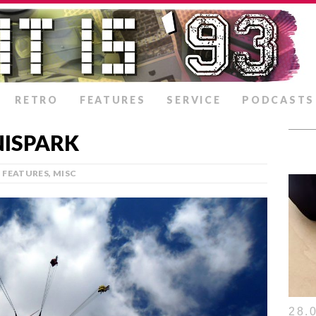
RETRO
FEATURES
SERVICE
PODCASTS
NISPARK
FEATURES
,
MISC
28.0