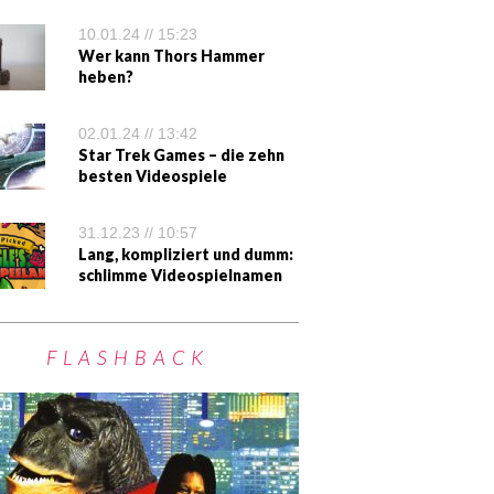
10.01.24 // 15:23
Wer kann Thors Hammer
heben?
02.01.24 // 13:42
Star Trek Games – die zehn
besten Videospiele
31.12.23 // 10:57
Lang, kompliziert und dumm:
schlimme Videospielnamen
FLASHBACK