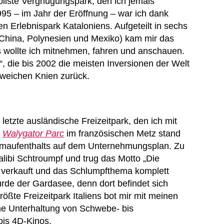
ollste Vergnügungspark, den ich jemals
995 – im Jahr der Eröffnung – war ich dank
n Erlebnispark Kataloniens. Aufgeteilt in sechs
 China, Polynesien und Mexiko) kam mir das
les wollte ich mitnehmen, fahren und anschauen.
, die bis 2002 die meisten Inversionen der Welt
 weichen Knien zurück.
letzte ausländische Freizeitpark, den ich mit
r
Walygator Parc
im französischen Metz stand
maufenthalts auf dem Unternehmungsplan. Zu
libi Schtroumpf und trug das Motto „Die
 verkauft und das Schlumpfthema komplett
de der Gardasee, denn dort befindet sich
größte Freizeitpark Italiens bot mir mit meinen
he Unterhaltung von Schwebe- bis
bis 4D-Kinos.