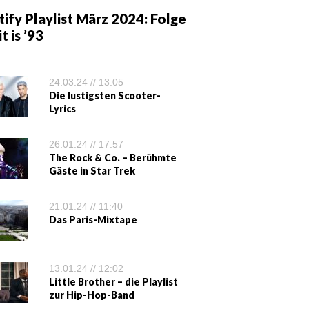
ify Playlist März 2024: Folge
it is ’93
24.03.24 // 13:05
Die lustigsten Scooter-
Lyrics
26.01.24 // 17:57
The Rock & Co. – Berühmte
Gäste in Star Trek
21.01.24 // 11:40
Das Paris-Mixtape
13.01.24 // 12:02
Little Brother – die Playlist
zur Hip-Hop-Band