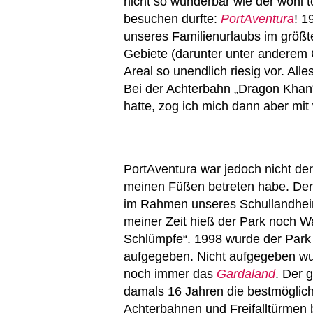
nicht so wunderbar wie der wohl t
besuchen durfte:
PortAventura
! 1
unseres Familienurlaubs im größte
Gebiete (darunter unter anderem
Areal so unendlich riesig vor. Al
Bei der Achterbahn „Dragon Khan“
hatte, zog ich mich dann aber mit
PortAventura war jedoch nicht der 
meinen Füßen betreten habe. De
im Rahmen unseres Schullandhei
meiner Zeit hieß der Park noch Wa
Schlümpfe“. 1998 wurde der Park
aufgegeben. Nicht aufgegeben wur
noch immer das
Gardaland
. Der 
damals 16 Jahren die bestmöglic
Achterbahnen und Freifalltürmen 