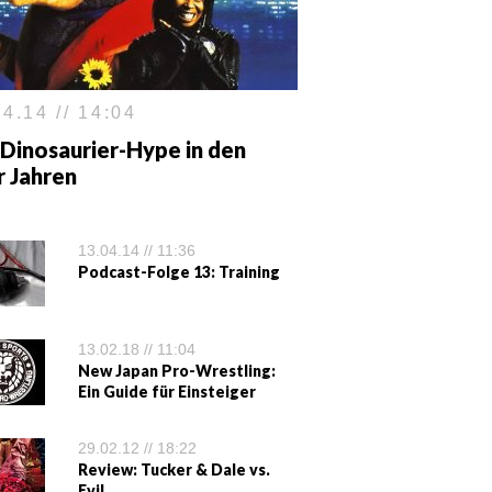
4.14 // 14:04
Dinosaurier-Hype in den
r Jahren
13.04.14 // 11:36
Podcast-Folge 13: Training
13.02.18 // 11:04
New Japan Pro-Wrestling:
Ein Guide für Einsteiger
29.02.12 // 18:22
Review: Tucker & Dale vs.
Evil