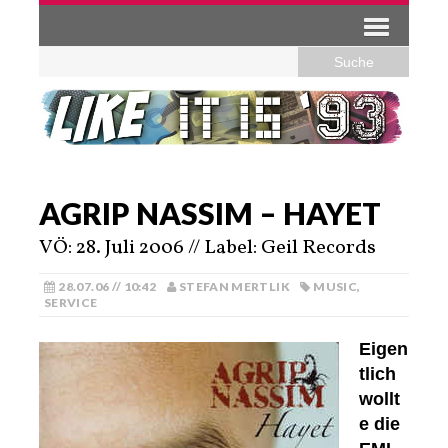
AGRIP NASSIM – HAYET
VÖ: 28. Juli 2006 // Label: Geil Records
28.07.06 // 10:42
STEFAN MERTLIK
MUSIC
,
SERVICE
Eigen
tlich
wollt
e die