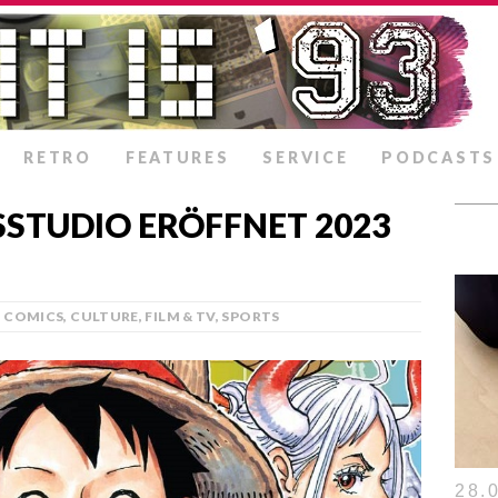
RETRO
FEATURES
SERVICE
PODCASTS
SSTUDIO ERÖFFNET 2023
COMICS
,
CULTURE
,
FILM & TV
,
SPORTS
28.0