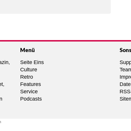
Menü
Sons
azin,
Seite Eins
Supp
Culture
Tea
Retro
Imp
t,
Features
Date
Service
RSS
nn
Podcasts
Site
n