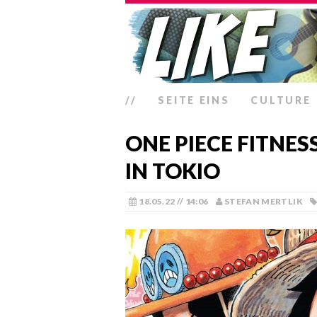
//
SEITE EINS
CULTURE
ONE PIECE FITNES
IN TOKIO
18.05.22 // 14:06
STEFAN MERTLIK