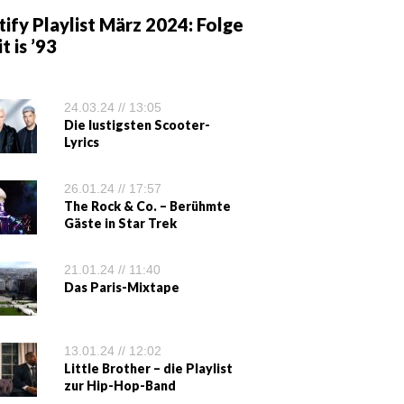
ify Playlist März 2024: Folge
it is ’93
24.03.24 // 13:05
Die lustigsten Scooter-
Lyrics
26.01.24 // 17:57
The Rock & Co. – Berühmte
Gäste in Star Trek
21.01.24 // 11:40
Das Paris-Mixtape
13.01.24 // 12:02
Little Brother – die Playlist
zur Hip-Hop-Band