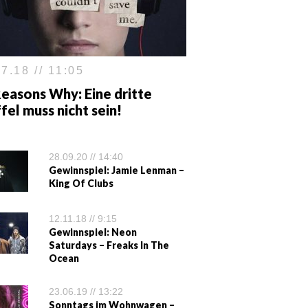
7.18 // 11:05
easons Why: Eine dritte
fel muss nicht sein!
28.09.20 // 14:40
Gewinnspiel: Jamie Lenman –
King Of Clubs
12.11.18 // 9:15
Gewinnspiel: Neon
Saturdays – Freaks In The
Ocean
23.06.19 // 13:22
Sonntags im Wohnwagen –