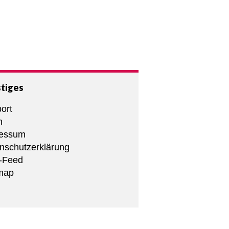
tiges
ort
m
ressum
nschutzerklärung
-Feed
map