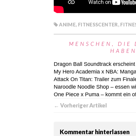
ANIME
,
FITNESSCENTER
,
FITNE
MENSCHEN, DIE 
HABEN
Dragon Ball Soundtrack erscheint 
My Hero Academia x NBA: Manga tri
Attack On Titan: Trailer zum Finale
Naroodle Noodle Shop – essen w
One Piece x Puma – kommt ein off
← Vorheriger Artikel
Kommentar hinterlassen