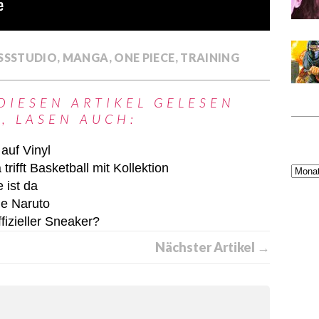
SSSTUDIO
,
MANGA
,
ONE PIECE
,
TRAINING
DIESEN ARTIKEL GELESEN
, LASEN AUCH:
auf Vinyl
fft Basketball mit Kollektion
 ist da
ie Naruto
izieller Sneaker?
Nächster Artikel →