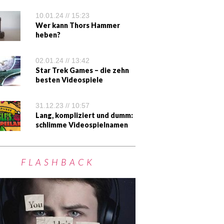
10.01.24 // 15:23
Wer kann Thors Hammer
heben?
02.01.24 // 13:42
Star Trek Games – die zehn
besten Videospiele
31.12.23 // 10:57
Lang, kompliziert und dumm:
schlimme Videospielnamen
FLASHBACK