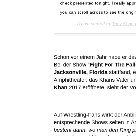
check presented tonight. I really app
you can scroll across to see the origi
A post shared by
Tony Khan
Schon vor einem Jahr habe er dav
Bei der Show “
Fight For The Fal
Jacksonville, Florida
stattfand, 
Amphitheater, das Khans Vater u
Khan
2017 eröffnete, sieht der V
Auf Wrestling-Fans wirkt der Anb
entsprechende Shows selten in Am
besteht darin, wo man den Ring p