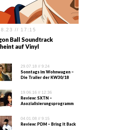
8.23 // 17:15
gon Ball Soundtrack
heint auf Vinyl
29.07.18 // 9:24
Sonntags im Wohnwagen –
Die Trailer der KW30/18
19.06.16 // 12:36
Review: SXTN –
Asozialisierungsprogramm
04.01.08 // 9:15
Review: PDM – Bring It Back