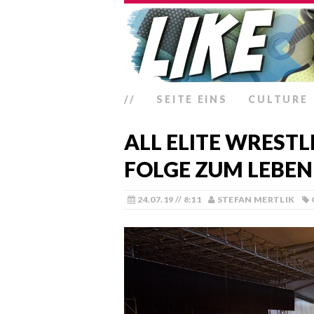
//
SEITE EINS
CULTURE
ALL ELITE WRESTL
FOLGE ZUM LEBE
24.07.19 // 8:11
STEFAN MERTLIK