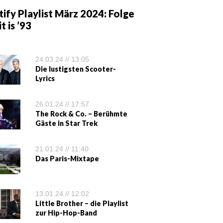
ify Playlist März 2024: Folge
it is ’93
24.03.24 // 13:05
Die lustigsten Scooter-
Lyrics
26.01.24 // 17:57
The Rock & Co. – Berühmte
Gäste in Star Trek
21.01.24 // 11:40
Das Paris-Mixtape
13.01.24 // 12:02
Little Brother – die Playlist
zur Hip-Hop-Band