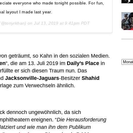
reciate everyone who made tonight possible. For fun,
nal layout I made last year.
(@tonyrkhan) on
Jul 13, 2019 at 9:41pm PDT
on geträumt, so Kahn in den sozialen Medien.
len
“, die am 13. Juli 2019 im
Daily’s Place
in
erfüllte er sich diesen Traum nun. Das
nd
Jacksonville-Jaguars
-Besitzer
Shahid
orlage zum Verwechseln ähnlich.
lick dennoch ungewöhnlich, da sich
phitheatern ereignen. “
Die Herausforderung
latziert und wie man ihn dem Publikum