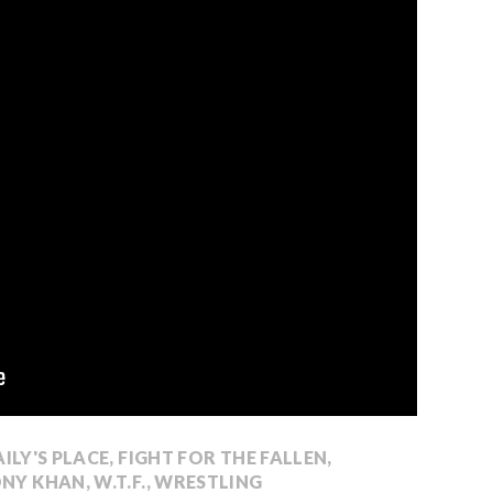
ILY'S PLACE
,
FIGHT FOR THE FALLEN
,
NY KHAN
,
W.T.F.
,
WRESTLING