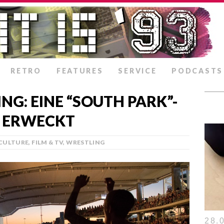
RETRO
FEATURES
SERVICE
PODCASTS
ING: EINE “SOUTH PARK”-
N ERWECKT
CULTURE
,
FILM & TV
,
WRESTLING
28.0