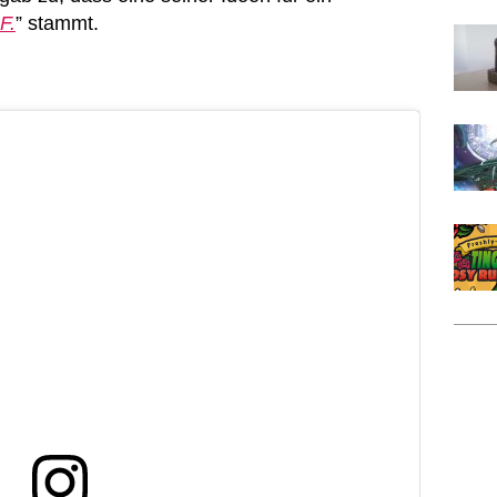
F.
” stammt.