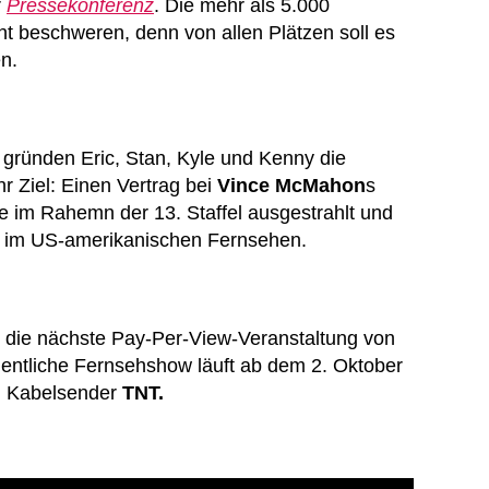
r
Pressekonferenz
. Die mehr als 5.000
t beschweren, denn von allen Plätzen soll es
n.
” gründen Eric, Stan, Kyle und Kenny die
r Ziel: Einen Vertrag bei
Vince McMahon
s
 im Rahemn der 13. Staffel ausgestrahlt und
09 im US-amerikanischen Fernsehen.
” die nächste Pay-Per-View-Veranstaltung von
öchentliche Fernsehshow läuft ab dem 2. Oktober
n Kabelsender
TNT.