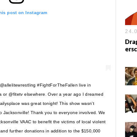
his post on Instagram
24.0
Dra
ersc
llelitewrestling #FightForTheFallen live in
a or @fitetv elsewhere. Over a year ago I dreamed
ailysplace was great tonight! This show wasn’t
 to Jacksonville! Thank you to everyone involved. We
cksonville VAAC to benefit the victims of local violent
and further donations in addition to the $150,000