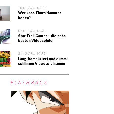
10.01.24 // 15:23
Wer kann Thors Hammer
heben?
02.01.24 // 13:42
Star Trek Games – die zehn
besten Videospiele
31.12.23 // 10:57
Lang, kompliziert und dumm:
schlimme Videospielnamen
FLASHBACK