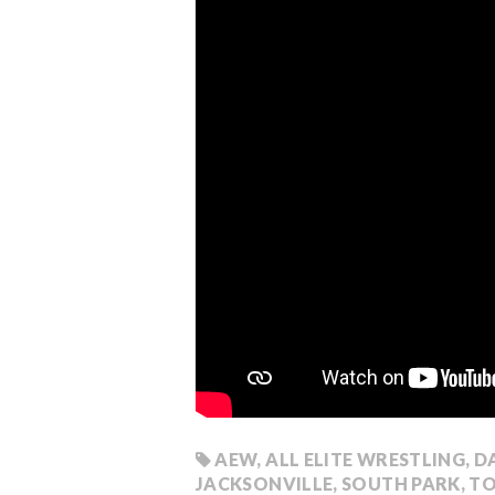
AEW
,
ALL ELITE WRESTLING
,
DA
JACKSONVILLE
,
SOUTH PARK
,
TO