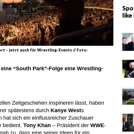
Spot
like 
ort – jetzt auch für Wrestling-Events // Foto:
eine “South Park”-Folge eine Wrestling-
ellen Zeitgeschehen inspirieren lässt, haben
rer spätestens durch
Kanye West
s
at sich ein einflussreicher Zuschauer
e bedient.
Tony Khan
– Präsident der
WWE
-
gab zu, dass eine seiner Ideen für ein