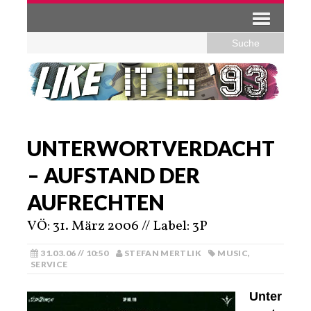
UNTERWORTVERDACHT
– AUFSTAND DER
AUFRECHTEN
VÖ: 31. März 2006 // Label: 3P
31.03.06 // 10:50
STEFAN MERTLIK
MUSIC
,
SERVICE
Unter