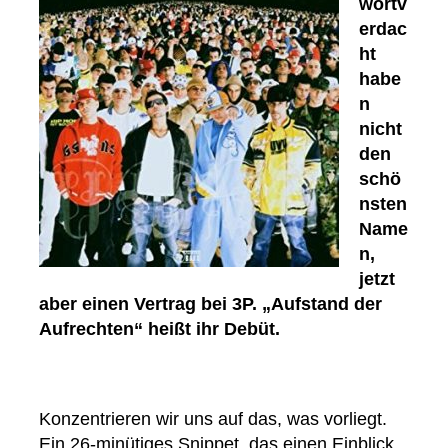
wortv
erdac
ht
habe
n
nicht
den
schö
nsten
Name
n,
jetzt
aber einen Vertrag bei 3P. „Aufstand der
Aufrechten“ heißt ihr Debüt.
Konzentrieren wir uns auf das, was vorliegt.
Ein 26-minütiges Snippet, das einen Einblick