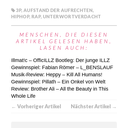
3P
,
AUFSTAND DER AUFRECHTEN
,
HIPHOP
,
RAP
,
UNTERWORTVERDACHT
MENSCHEN, DIE DIESEN
ARTIKEL GELESEN HABEN,
LASEN AUCH:
Illmat!c – OfficILLZ Bootleg: Der junge ILLZ
Gewinnspiel: Fabian Römer – L_BENSLAUF
Musik-Review: Heppy – Kill All Humans!
Gewinnspiel: Pillath – Ein Onkel von Welt
Review: Brother Ali – All the Beauty in This
Whole Life
← Vorheriger Artikel
Nächster Artikel →