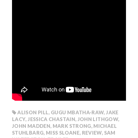
ALISON PILL
,
GUGU MBATHA-RAW
,
JAKE
LACY
,
JESSICA CHASTAIN
,
JOHN LITHGOW
,
JOHN MADDEN
,
MARK STRONG
,
MICHAEL
STUHLBARG
,
MISS SLOANE
,
REVIEW
,
SAM