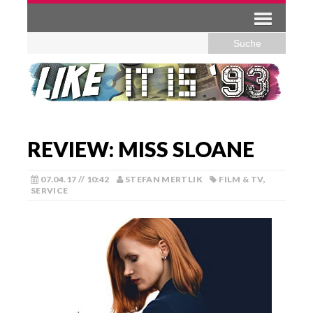
REVIEW: MISS SLOANE
07.04.17 // 10:42
STEFAN MERTLIK
FILM & TV
,
SERVICE