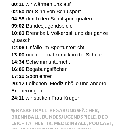
00:11
wir wärmen uns auf
02:50
der Sinn von Schulsport
04:58
durch den Schulsport quälen
09:02
Bundesjugendspiele
10:03
Brennball, Völkerball und der ganze
Quatsch
12:06
Unfälle im Sportunterricht
13:00
noch einmal zurück in die Schule
1
4:34
Schwimmunterricht
16:06
Begabungsfächer
17:20
Sportlehrer
20:17
Leibchen, Medizinbälle und andere
Erinnerungen
24:11
wir stalken Frau Krüger
BASKETBALL
,
BEGABUNGSFÄCHER
,
BRENNBALL
,
BUNDESJUGENDSPIELE
,
DEO
,
LEICHTATHLETIK
,
MEDIZINBALL
,
PODCAST
,