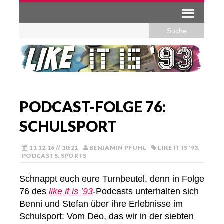
PODCAST-FOLGE 76:
SCHULSPORT
11.12.16 // 10:21
BENJAMIN PFUHL
LIKE IT IS '93
,
PODCASTS
,
SPORTS
Schnappt euch eure Turnbeutel, denn in Folge
76 des
like it is ’93
-Podcasts unterhalten sich
Benni und Stefan über ihre Erlebnisse im
Schulsport: Vom Deo, das wir in der siebten