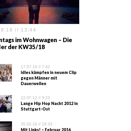
9.18 // 13:44
ntags im Wohnwagen – Die
iler der KW35/18
17.07.19 // 7:42
Idles kämpfen in neuem Clip
gegen Männer mit
Dauerwellen
22.07.12 // 9:23
Lange Hip Hop Nacht 2012 in
Stuttgart-Ost
25.02.16 // 18:33
Mit Links! – Februar 2016