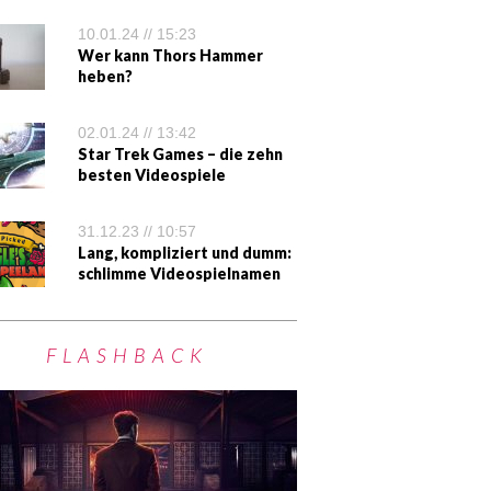
10.01.24 // 15:23
Wer kann Thors Hammer
heben?
02.01.24 // 13:42
Star Trek Games – die zehn
besten Videospiele
31.12.23 // 10:57
Lang, kompliziert und dumm:
schlimme Videospielnamen
FLASHBACK