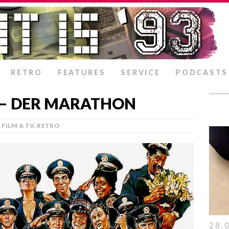
RETRO
FEATURES
SERVICE
PODCASTS
 – DER MARATHON
FILM & TV
,
RETRO
28.0