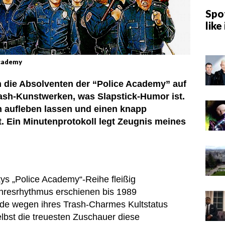
Spot
like 
Academy
 die Absolventen der “Police Academy” auf
Trash-Kunstwerken, was Slapstick-Humor ist.
n aufleben lassen und einen knapp
t. Ein Minutenprotokoll legt Zeugnis meines
s „Police Academy“-Reihe fleißig
ahresrhythmus erschienen bis 1989
ade wegen ihres Trash-Charmes Kultstatus
lbst die treuesten Zuschauer diese