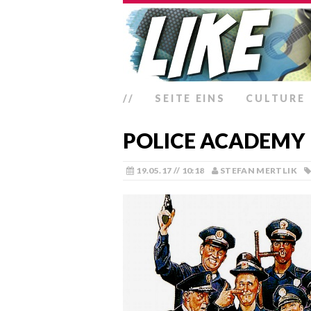
//
SEITE EINS
CULTURE
POLICE ACADEMY
19.05.17 // 10:18
STEFAN MERTLIK