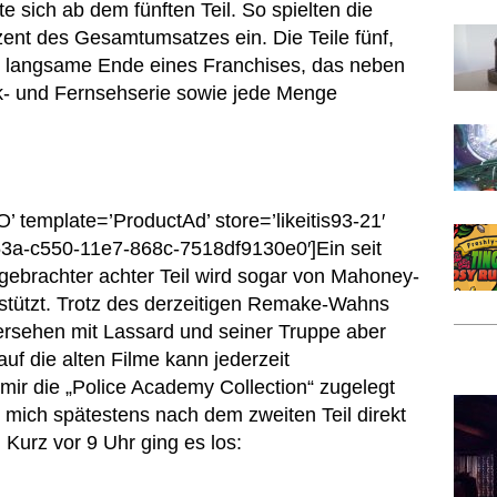
 sich ab dem fünften Teil. So spielten die
zent des Gesamtumsatzes ein. Die Teile fünf,
s langsame Ende eines Franchises, das neben
k- und Fernsehserie sowie jede Menge
template=’ProductAd’ store=’likeitis93-21′
53a-c550-11e7-868c-7518df9130e0′]Ein seit
ebrachter achter Teil wird sogar von Mahoney-
rstützt. Trotz des derzeitigen Remake-Wahns
ersehen mit Lassard und seiner Truppe aber
auf die alten Filme kann jederzeit
mir die „Police Academy Collection“ zugelegt
 mich spätestens nach dem zweiten Teil direkt
. Kurz vor 9 Uhr ging es los: