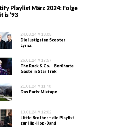
ify Playlist März 2024: Folge
it is ’93
24.03.24 // 13:05
Die lustigsten Scooter-
Lyrics
26.01.24 // 17:57
The Rock & Co. – Berühmte
Gäste in Star Trek
21.01.24 // 11:40
Das Paris-Mixtape
13.01.24 // 12:02
Little Brother – die Playlist
zur Hip-Hop-Band