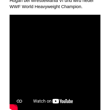
Hogan bei WrestleMania VI und wird neuer
WWF World Heavyweight Champion.