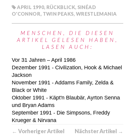
APRIL 1990
,
RÜCKBLICK
,
SINÉAD
O'CONNOR
,
TWIN PEAKS
,
WRESTLEMANIA
MENSCHEN, DIE DIESEN
ARTIKEL GELESEN HABEN,
LASEN AUCH:
Vor 31 Jahren – April 1986
Dezember 1991 - Civilization, Hook & Michael
Jackson
November 1991 - Addams Family, Zelda &
Black or White
Oktober 1991 - Käpt'n Blaubär, Ayrton Senna
und Bryan Adams
September 1991 - Die Simpsons, Freddy
Krueger & Nirvana
← Vorheriger Artikel
Nächster Artikel →