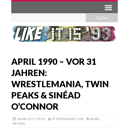
APRIL 1990 – VOR 31
JAHREN:
WRESTLEMANIA, TWIN
PEAKS & SINÉAD
O’CONNOR
16.04.21 // 17:21
STEFAN MERTLIK
MISC
,
RETRO