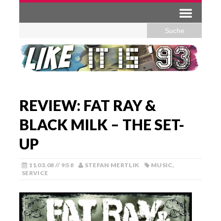
REVIEW: FAT RAY &
BLACK MILK – THE SET-
UP
11.03.08 // 9:58
STEFAN MERTLIK
MUSIC
,
SERVICE