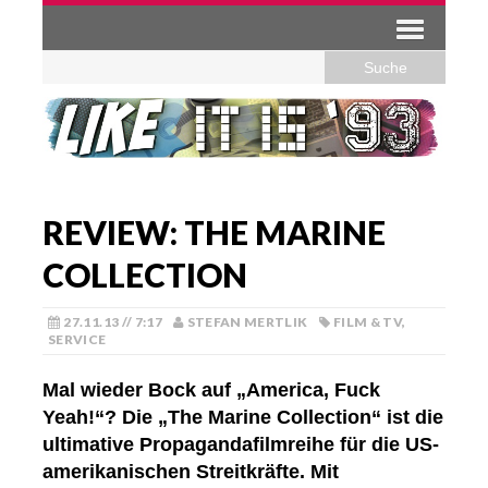
REVIEW: THE MARINE
COLLECTION
27.11.13 // 7:17
STEFAN MERTLIK
FILM & TV
,
SERVICE
Mal wieder Bock auf „America, Fuck
Yeah!“? Die „The Marine Collection“ ist die
ultimative Propagandafilmreihe für die US-
amerikanischen Streitkräfte. Mit