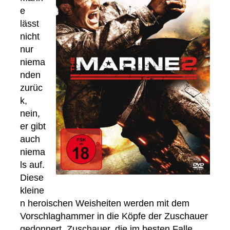
e
lässt
nicht
nur
niema
nden
zurüc
k,
nein,
er gibt
auch
niema
ls auf.
Diese
kleine
n heroischen Weisheiten werden mit dem
Vorschlaghammer in die Köpfe der Zuschauer
gedonnert. Zuschauer, die im besten Falle