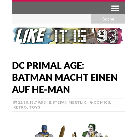
DC PRIMAL AGE:
BATMAN MACHT EINEN
AUF HE-MAN
22.10.18 // 9:53
STEFAN MERTLIK
COMICS
,
RETRO
,
TOYS