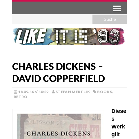
CHARLES DICKENS –
DAVID COPPERFIELD
18.09.16 // 10:29
STEFAN MERTLIK
BOOKS
,
RETRO
Diese
s
Werk
gilt