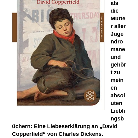
als
die
Mutte
r aller
Juge
ndro
mane
und
gehör
t zu
mein
en
absol
uten
Liebli
ngsb
üchern: Eine Liebeserklärung an „David
Copperfield“ von Charles Dickens.