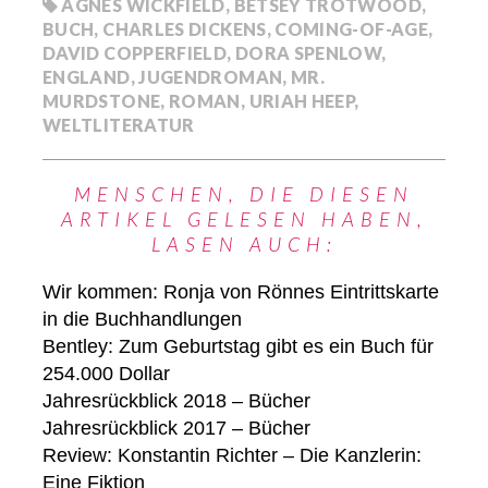
AGNES WICKFIELD
,
BETSEY TROTWOOD
,
BUCH
,
CHARLES DICKENS
,
COMING-OF-AGE
,
DAVID COPPERFIELD
,
DORA SPENLOW
,
ENGLAND
,
JUGENDROMAN
,
MR.
MURDSTONE
,
ROMAN
,
URIAH HEEP
,
WELTLITERATUR
MENSCHEN, DIE DIESEN
ARTIKEL GELESEN HABEN,
LASEN AUCH:
Wir kommen: Ronja von Rönnes Eintrittskarte
in die Buchhandlungen
Bentley: Zum Geburtstag gibt es ein Buch für
254.000 Dollar
Jahresrückblick 2018 – Bücher
Jahresrückblick 2017 – Bücher
Review: Konstantin Richter – Die Kanzlerin:
Eine Fiktion