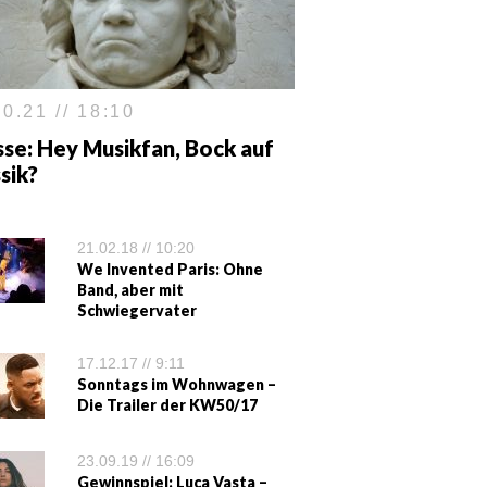
0.21 // 18:10
se: Hey Musikfan, Bock auf
sik?
21.02.18 // 10:20
We Invented Paris: Ohne
Band, aber mit
Schwiegervater
17.12.17 // 9:11
Sonntags im Wohnwagen –
Die Trailer der KW50/17
23.09.19 // 16:09
Gewinnspiel: Luca Vasta –