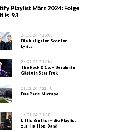
ify Playlist März 2024: Folge
it is ’93
24.03.24 // 13:05
Die lustigsten Scooter-
Lyrics
26.01.24 // 17:57
The Rock & Co. – Berühmte
Gäste in Star Trek
21.01.24 // 11:40
Das Paris-Mixtape
13.01.24 // 12:02
Little Brother – die Playlist
zur Hip-Hop-Band