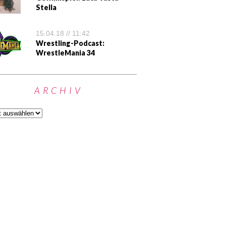
Stella
15.04.18 // 11:42
Wrestling-Podcast:
WrestleMania 34
ARCHIV