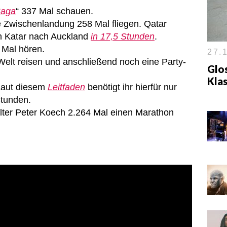
Saga
“ 337 Mal schauen.
e Zwischenlandung 258 Mal fliegen. Qatar
on Katar nach Auckland
in 17,5 Stunden
.
 Mal hören.
27.1
Welt reisen und anschließend noch eine Party-
Glos
Klas
Laut diesem
Leitfaden
benötigt ihr hierfür nur
Stunden.
ter Peter Koech 2.264 Mal einen Marathon