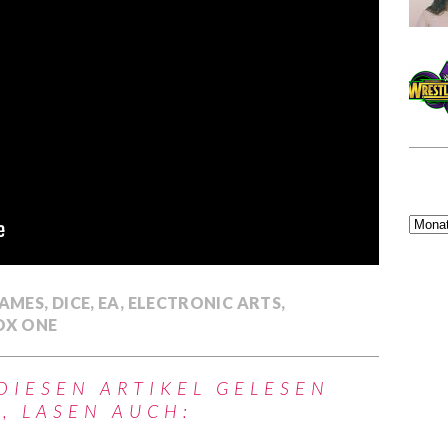
GAMES
,
DICE
,
EA
,
ELECTRONIC ARTS
,
OX ONE
DIESEN ARTIKEL GELESEN
, LASEN AUCH: