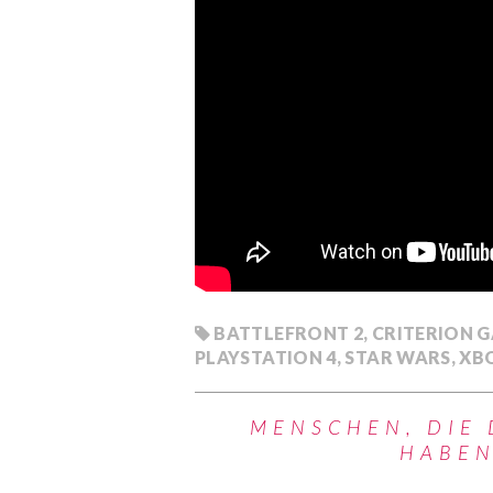
BATTLEFRONT 2
,
CRITERION 
PLAYSTATION 4
,
STAR WARS
,
XB
MENSCHEN, DIE 
HABEN