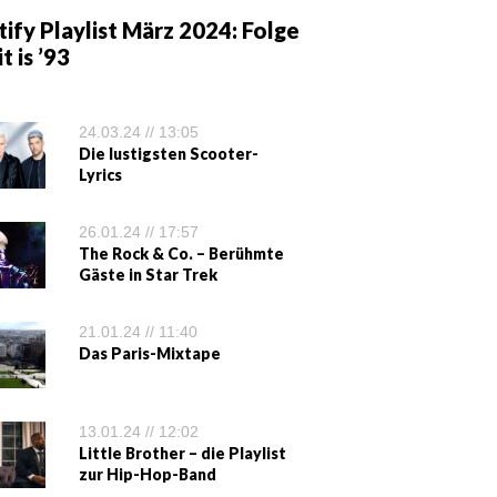
ify Playlist März 2024: Folge
it is ’93
24.03.24 // 13:05
Die lustigsten Scooter-
Lyrics
26.01.24 // 17:57
The Rock & Co. – Berühmte
Gäste in Star Trek
21.01.24 // 11:40
Das Paris-Mixtape
13.01.24 // 12:02
Little Brother – die Playlist
zur Hip-Hop-Band