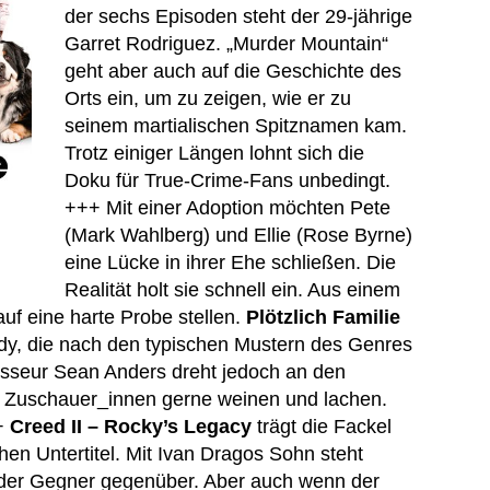
der sechs Episoden steht der 29-jährige
Garret Rodriguez. „Murder Mountain“
geht aber auch auf die Geschichte des
Orts ein, um zu zeigen, wie er zu
seinem martialischen Spitznamen kam.
Trotz einiger Längen lohnt sich die
Doku für True-Crime-Fans unbedingt.
+++ Mit einer Adoption möchten Pete
(Mark Wahlberg) und Ellie (Rose Byrne)
eine Lücke in ihrer Ehe schließen. Die
Realität holt sie schnell ein. Aus einem
auf eine harte Probe stellen.
Plötzlich Familie
dy, die nach den typischen Mustern des Genres
isseur Sean Anders dreht jedoch an den
h Zuschauer_innen gerne weinen und lachen.
++
Creed II – Rocky’s Legacy
trägt die Fackel
hen Untertitel. Mit Ivan Dragos Sohn steht
der Gegner gegenüber. Aber auch wenn der