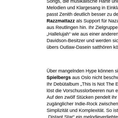
Songs, die musikalische Härte u
Melodien und Klargesang in Einkla
passt Zenith deutlich besser zu 
Razzmattazz
als Support für Naz
aus Reutlingen hin. Ihr Zielgrupp
„Hallelujah“ wie aus einer anderen
Davidson-Besitzer und werden sic
übers Outlaw-Dasein satthören k
Über mangelnden Hype können s
Spielbergs
aus Oslo nicht besch
Ihr Debütalbum „This Is Not The 
löst die Vorschusslorbeeren nun e
Auf den zwölf Stücken pendelt ihr
zugänglicher Indie-Rock zwische
Simplizität und Komplexität. So ist
„Distant Star“ ein melodieverliebte