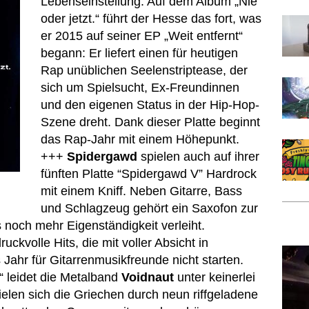
Lebenseinstellung. Auf dem Album „Nie
oder jetzt.“ führt der Hesse das fort, was
er 2015 auf seiner EP „Weit entfernt“
begann: Er liefert einen für heutigen
Rap unüblichen Seelenstriptease, der
sich um Spielsucht, Ex-Freundinnen
und den eigenen Status in der Hip-Hop-
Szene dreht. Dank dieser Platte beginnt
das Rap-Jahr mit einem Höhepunkt.
+++
Spidergawd
spielen auch auf ihrer
fünften Platte “Spidergawd V” Hardrock
mit einem Kniff. Neben Gitarre, Bass
und Schlagzeug gehört ein Saxofon zur
och mehr Eigenständigkeit verleiht.
volle Hits, die mit voller Absicht in
ahr für Gitarrenmusikfreunde nicht starten.
 leidet die Metalband
Voidnaut
unter keinerlei
ielen sich die Griechen durch neun riffgeladene