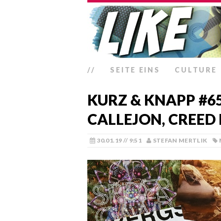
//
SEITE EINS
CULTURE
KURZ & KNAPP #65
CALLEJON, CREED I
30.01.19 // 9:51
STEFAN MERTLIK