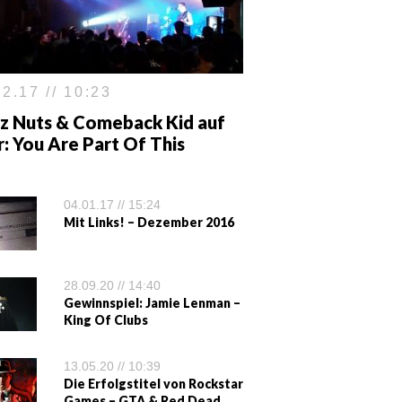
2.17 // 10:23
z Nuts & Comeback Kid auf
: You Are Part Of This
04.01.17 // 15:24
Mit Links! – Dezember 2016
28.09.20 // 14:40
Gewinnspiel: Jamie Lenman –
King Of Clubs
13.05.20 // 10:39
Die Erfolgstitel von Rockstar
Games – GTA & Red Dead