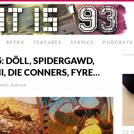
RETRO
FEATURES
SERVICE
PODCASTS
: DÖLL, SPIDERGAWD,
I, DIE CONNERS, FYRE…
MISC
,
SERVICE
28.0