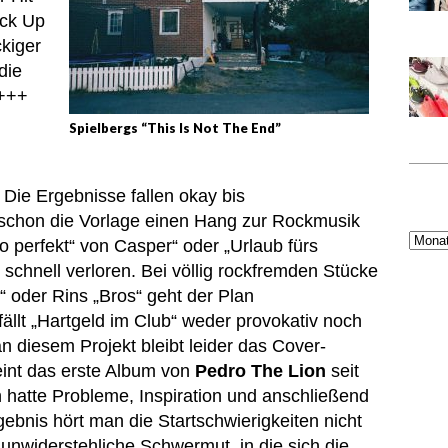
uck Up
ckiger
die
 +++
Spielbergs “This Is Not The End”
Die Ergebnisse fallen okay bis
schon die Vorlage einen Hang zur Rockmusik
„So perfekt“ von Casper“ oder „Urlaub fürs
z schnell verloren. Bei völlig rockfremden Stücke
 oder Rins „Bros“ geht der Plan
fällt „Hartgeld im Club“ weder provokativ noch
 diesem Projekt bleibt leider das Cover-
eint das erste Album von
Pedro The Lion
seit
hatte Probleme, Inspiration und anschließend
ebnis hört man die Startschwierigkeiten nicht
unwiderstehliche Schwermut, in die sich die