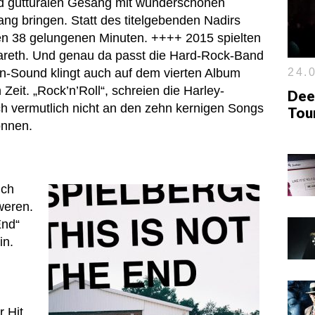
nd gutturalen Gesang mit wunderschönen
ng bringen. Statt des titelgebenden Nadirs
den 38 gelungenen Minuten. ++++ 2015 spielten
areth. Und genau da passt die Hard-Rock-Band
24.0
en-Sound klingt auch auf dem vierten Album
 Zeit. „Rock’n’Roll“, schreien die Harley-
Dee
h vermutlich nicht an den zehn kernigen Songs
Tour
önnen.
ich
weren.
End“
in.
n
r Hit