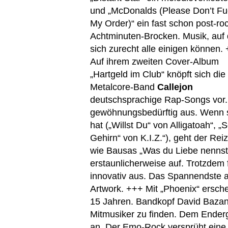
und „McDonalds (Please Don’t F
My Order)“ ein fast schon post-ro
Achtminuten-Brocken. Musik, auf 
sich zurecht alle einigen können.
Auf ihrem zweiten Cover-Album
„Hartgeld im Club“ knöpft sich die
Metalcore-Band
Callejon
deutschsprachige Rap-Songs vor. 
gewöhnungsbedürftig aus. Wenn 
hat („Willst Du“ von Alligatoah“, 
Gehirn“ von K.I.Z.“), geht der Rei
wie Bausas „Was du Liebe nennst“
erstaunlicherweise auf. Trotzdem 
innovativ aus. Das Spannendste an
Artwork. +++ Mit „Phoenix“ ersch
15 Jahren. Bandkopf David Bazan 
Mitmusiker zu finden. Dem Enderg
an. Der Emo-Rock versprüht eine 