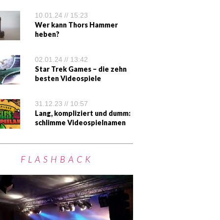
10.01.24 // 15:23
Wer kann Thors Hammer
heben?
02.01.24 // 13:42
Star Trek Games – die zehn
besten Videospiele
31.12.23 // 10:57
Lang, kompliziert und dumm:
schlimme Videospielnamen
FLASHBACK