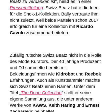
Beatz zu verdanken ist
“, heißt es in einer
Pressemitteilung
. Swizz Beatz hatte die Idee
für die Shok-1-Kollektion. Bally vertraute ihm
nicht zuletzt, weil beide Parteien schon 2017
erfolgreich für eine Kollektion mit
Ricardo
Cavolo
zusammenarbeiteten.
Zufällig rutschte Swizz Beatz nicht in die Rolle
des Mode-Kurators. Der 40-jährige Produzent
und DJ sammelte bereits mit
Bekleidungsfirmen wie
Kidrobot
und
Reebok
Erfahrungen. Auch als Kunstsammler machte
sich Swizz Beatz einen Namen. Unter dem
Titel „
The Dean Collection
“ stellt er seine
eigene Sammlung aus, die unter anderem
Werke von
KAWS
,
Keith Haring
und
Ernest
Zacharevic
beinhaltet.