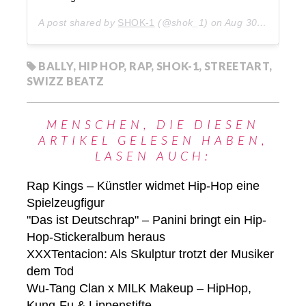
A post shared by
SHOK-1
(@shok_1) on
Aug 30, 2018 at 1:53pm PDT
BALLY
,
HIP HOP
,
RAP
,
SHOK-1
,
STREETART
,
SWIZZ BEATZ
MENSCHEN, DIE DIESEN
ARTIKEL GELESEN HABEN,
LASEN AUCH:
Rap Kings – Künstler widmet Hip-Hop eine
Spielzeugfigur
"Das ist Deutschrap" – Panini bringt ein Hip-
Hop-Stickeralbum heraus
XXXTentacion: Als Skulptur trotzt der Musiker
dem Tod
Wu-Tang Clan x MILK Makeup – HipHop,
Kung-Fu & Lippenstifte