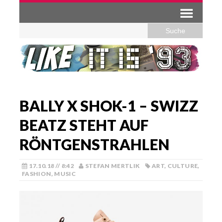
BALLY X SHOK-1 – SWIZZ
BEATZ STEHT AUF
RÖNTGENSTRAHLEN
17.10.18 // 8:42
STEFAN MERTLIK
ART
,
CULTURE
,
FASHION
,
MUSIC