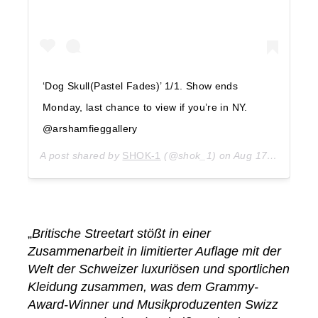
‘Dog Skull(Pastel Fades)’ 1/1. Show ends
Monday, last chance to view if you’re in NY.
@arshamfieggallery
A post shared by
SHOK-1
(@shok_1) on
Aug 17, 2018 at 5:45am PDT
„
Britische Streetart stößt in einer
Zusammenarbeit in limitierter Auflage mit der
Welt der Schweizer luxuriösen und sportlichen
Kleidung zusammen, was dem Grammy-
Award-Winner und Musikproduzenten Swizz