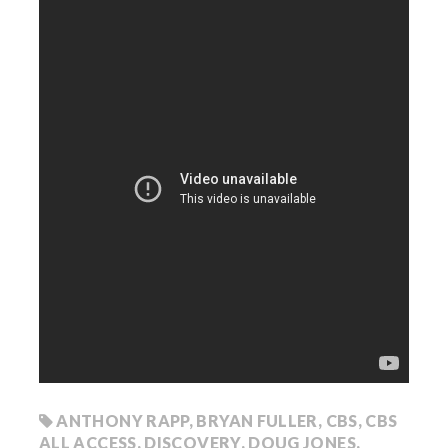
ANTHONY RAPP
,
BRYAN FULLER
,
CBS
,
CBS
ALL ACCESS
,
DISCOVERY
,
DOUG JONES
,