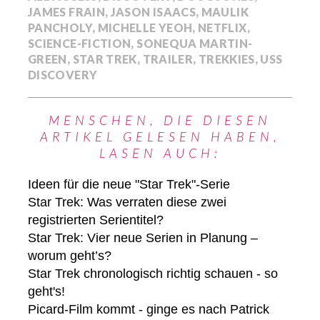
JAMES FRAIN
,
JASON ISAACS
,
MAULIK
PANCHOLY
,
MICHELLE YEOH
,
NETFLIX
,
SCIENCE-FICTION
,
SONEQUA MARTIN-
GREEN
,
STAR TREK
,
TRAILER
,
TREKKIES
,
USS
DISCOVERY
MENSCHEN, DIE DIESEN
ARTIKEL GELESEN HABEN,
LASEN AUCH:
Ideen für die neue "Star Trek"-Serie
Star Trek: Was verraten diese zwei
registrierten Serientitel?
Star Trek: Vier neue Serien in Planung –
worum geht’s?
Star Trek chronologisch richtig schauen - so
geht's!
Picard-Film kommt - ginge es nach Patrick