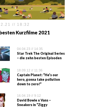
2.21 // 18:32
 besten Kurzfilme 2021
04.04.23 // 14:35
Star Trek The Original Series
– die zehn besten Episoden
18.09.12 // 11:36
Captain Planet: “He’s our
hero, gonna take pollution
down to zero!”
16.04.19 // 9:12
David Bowie x Vans –
Sneakers in “Ziggy