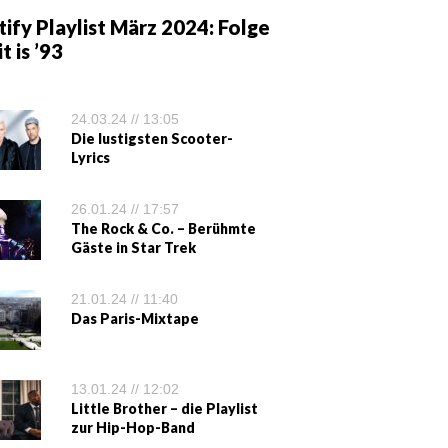
ify Playlist März 2024: Folge
it is ’93
24.03.24 // 13:05
Die lustigsten Scooter-
Lyrics
26.01.24 // 17:57
The Rock & Co. – Berühmte
Gäste in Star Trek
21.01.24 // 11:40
Das Paris-Mixtape
13.01.24 // 12:02
Little Brother – die Playlist
zur Hip-Hop-Band