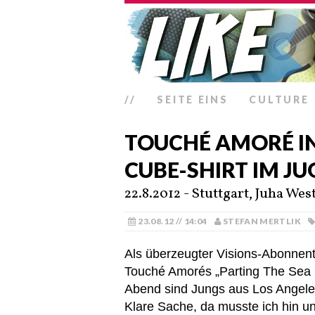
//
SEITE EINS
CULTURE
TOUCHÉ AMORÉ IN 
CUBE-SHIRT IM J
22.8.2012 - Stuttgart, Juha Wes
23.08.12 // 14:04
STEFAN MERTLIK
Als überzeugter Visions-Abonnent
Touché Amorés „Parting The Sea 
Abend sind Jungs aus Los Angele
Klare Sache, da musste ich hin un