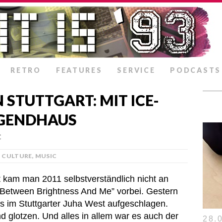
RETRO
FEATURES
SERVICE
PODCASTS
STUTTGART: MIT ICE-
UGENDHAUS
t
CULTURE
,
MUSIC
 kam man 2011 selbstverständlich nicht an
Between Brightness And Me” vorbei. Gestern
s im Stuttgarter Juha West aufgeschlagen.
d glotzen. Und alles in allem war es auch der
28.0