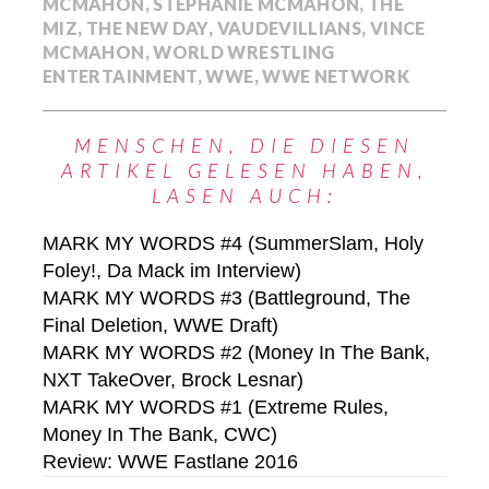
MCMAHON
,
STEPHANIE MCMAHON
,
THE
MIZ
,
THE NEW DAY
,
VAUDEVILLIANS
,
VINCE
MCMAHON
,
WORLD WRESTLING
ENTERTAINMENT
,
WWE
,
WWE NETWORK
MENSCHEN, DIE DIESEN
ARTIKEL GELESEN HABEN,
LASEN AUCH:
MARK MY WORDS #4 (SummerSlam, Holy
Foley!, Da Mack im Interview)
MARK MY WORDS #3 (Battleground, The
Final Deletion, WWE Draft)
MARK MY WORDS #2 (Money In The Bank,
NXT TakeOver, Brock Lesnar)
MARK MY WORDS #1 (Extreme Rules,
Money In The Bank, CWC)
Review: WWE Fastlane 2016