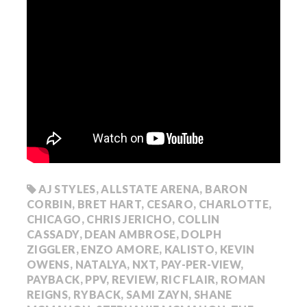
AJ STYLES
,
ALLSTATE ARENA
,
BARON
CORBIN
,
BRET HART
,
CESARO
,
CHARLOTTE
,
CHICAGO
,
CHRIS JERICHO
,
COLLIN
CASSADY
,
DEAN AMBROSE
,
DOLPH
ZIGGLER
,
ENZO AMORE
,
KALISTO
,
KEVIN
OWENS
,
NATALYA
,
NXT
,
PAY-PER-VIEW
,
PAYBACK
,
PPV
,
REVIEW
,
RIC FLAIR
,
ROMAN
REIGNS
,
RYBACK
,
SAMI ZAYN
,
SHANE