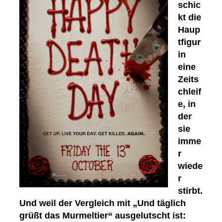
schic
kt die
Haup
tfigur
in
eine
Zeits
chleif
e, in
der
sie
imme
r
wiede
r
stirbt.
Und weil der Vergleich mit „Und täglich
grüßt das Murmeltier“ ausgelutscht ist: