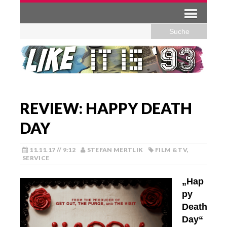
REVIEW: HAPPY DEATH
DAY
11.11.17 // 9:12
STEFAN MERTLIK
FILM & TV
,
SERVICE
„Hap
py
Death
Day“