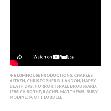
BLUMHOUSE PRODUCTIONS
,
CHARLES
AITKEN
,
CHRISTOPHER B. LANDON
,
HAPPY
DEATH DAY
,
HORROR
,
ISRAEL BROUSSARD
,
JESSICA ROTHE
,
RACHEL MATTHEWS
,
RUBY
MODINE
,
SCOTT LOBDELL