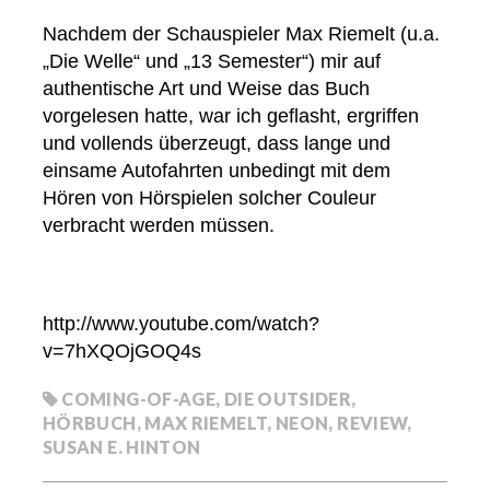
Nachdem der Schauspieler Max Riemelt (u.a.
„Die Welle“ und „13 Semester“) mir auf
authentische Art und Weise das Buch
vorgelesen hatte, war ich geflasht, ergriffen
und vollends überzeugt, dass lange und
einsame Autofahrten unbedingt mit dem
Hören von Hörspielen solcher Couleur
verbracht werden müssen.
http://www.youtube.com/watch?
v=7hXQOjGOQ4s
COMING-OF-AGE
,
DIE OUTSIDER
,
HÖRBUCH
,
MAX RIEMELT
,
NEON
,
REVIEW
,
SUSAN E. HINTON