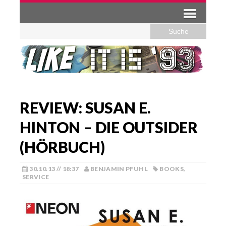
REVIEW: SUSAN E.
HINTON – DIE OUTSIDER
(HÖRBUCH)
30.10.13 // 18:37
BENJAMIN PFUHL
BOOKS
,
SERVICE