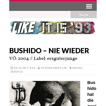
BUSHIDO – NIE WIEDER
VÖ: 2004 // Label: ersguterjunge
06.12.04 // 9:26
STEFAN MERTLIK
MUSIC
,
SERVICE
Bus
hido
hat
die