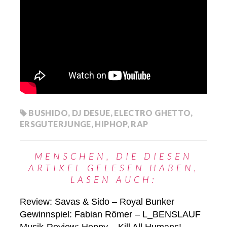
BUSHIDO
,
DJ DESUE
,
ELECTRO GHETTO
,
ERSGUTERJUNGE
,
HIPHOP
,
RAP
MENSCHEN, DIE DIESEN
ARTIKEL GELESEN HABEN,
LASEN AUCH:
Review: Savas & Sido – Royal Bunker
Gewinnspiel: Fabian Römer – L_BENSLAUF