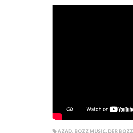
AZAD
,
BOZZ MUSIC
,
DER BOZ