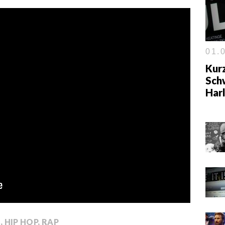
01.0
Kurz
Sch
Har
Z
,
HIP HOP
,
RAP