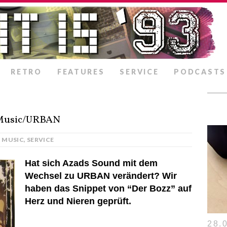
RETRO
FEATURES
SERVICE
PODCASTS
zz Music/URBAN
MUSIC
,
SERVICE
Hat sich Azads Sound mit dem
Wechsel zu URBAN verändert? Wir
haben das Snippet von “Der Bozz” auf
Herz und Nieren geprüft.
28.0