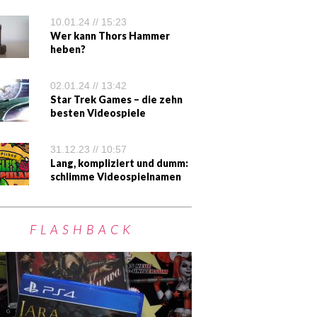
10.01.24 // 15:23
Wer kann Thors Hammer
heben?
02.01.24 // 13:42
Star Trek Games – die zehn
besten Videospiele
31.12.23 // 10:57
Lang, kompliziert und dumm:
schlimme Videospielnamen
FLASHBACK