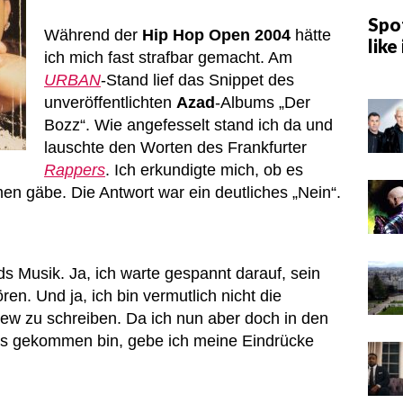
Spot
Während der
Hip Hop Open 2004
hätte
like 
ich mich fast strafbar gemacht. Am
URBAN
-Stand lief das Snippet des
unveröffentlichten
Azad
-Albums „Der
Bozz“. Wie angefesselt stand ich da und
lauschte den Worten des Frankfurter
Rappers
. Ich erkundigte mich, ob es
n gäbe. Die Antwort war ein deutliches „Nein“.
ads Musik. Ja, ich warte gespannt darauf, sein
en. Und ja, ich bin vermutlich nicht die
iew zu schreiben. Da ich nun aber doch in den
ts gekommen bin, gebe ich meine Eindrücke