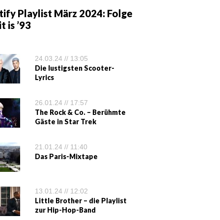
ify Playlist März 2024: Folge
it is ’93
24.03.24 // 13:05
Die lustigsten Scooter-
Lyrics
26.01.24 // 17:57
The Rock & Co. – Berühmte
Gäste in Star Trek
21.01.24 // 11:40
Das Paris-Mixtape
13.01.24 // 12:02
Little Brother – die Playlist
zur Hip-Hop-Band