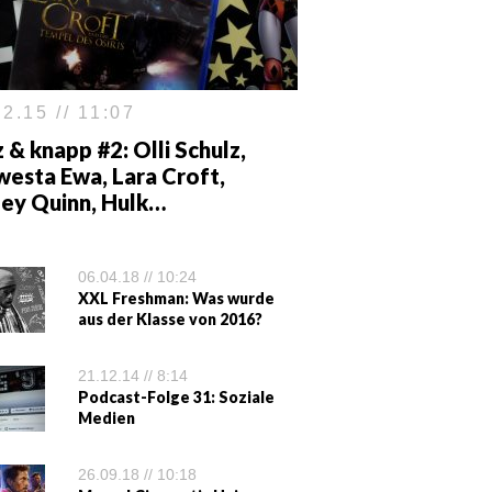
2.15 // 11:07
 & knapp #2: Olli Schulz,
westa Ewa, Lara Croft,
ley Quinn, Hulk…
06.04.18 // 10:24
XXL Freshman: Was wurde
aus der Klasse von 2016?
21.12.14 // 8:14
Podcast-Folge 31: Soziale
Medien
26.09.18 // 10:18