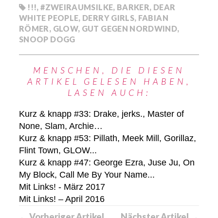
!!!
,
#ZWEIRAUMSILKE
,
BARKER
,
DEAR
WHITE PEOPLE
,
DERRY GIRLS
,
FABIAN
RÖMER
,
GLOW
,
GUT GEGEN NORDWIND
,
SNOOP DOGG
MENSCHEN, DIE DIESEN
ARTIKEL GELESEN HABEN,
LASEN AUCH:
Kurz & knapp #33: Drake, jerks., Master of
None, Slam, Archie…
Kurz & knapp #53: Pillath, Meek Mill, Gorillaz,
Flint Town, GLOW...
Kurz & knapp #47: George Ezra, Juse Ju, On
My Block, Call Me By Your Name...
Mit Links! - März 2017
Mit Links! – April 2016
← Vorheriger Artikel
Nächster Artikel →