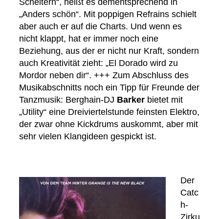
Scheitern“, heißt es dementsprechend in
„Anders schön“. Mit poppigen Refrains schielt
aber auch er auf die Charts. Und wenn es
nicht klappt, hat er immer noch eine
Beziehung, aus der er nicht nur Kraft, sondern
auch Kreativität zieht: „El Dorado wird zu
Mordor neben dir“. +++ Zum Abschluss des
Musikabschnitts noch ein Tipp für Freunde der
Tanzmusik: Berghain-DJ
Barker
bietet mit
„Utility“ eine Dreiviertelstunde feinsten Elektro,
der zwar ohne Kickdrums auskommt, aber mit
sehr vielen Klangideen gespickt ist.
Der
Catc
h-
Zirku