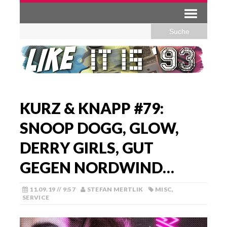
KURZ & KNAPP #79:
SNOOP DOGG, GLOW,
DERRY GIRLS, GUT
GEGEN NORDWIND…
11.09.19 // 9:57
STEFAN MERTLIK
MISC
,
SERVICE