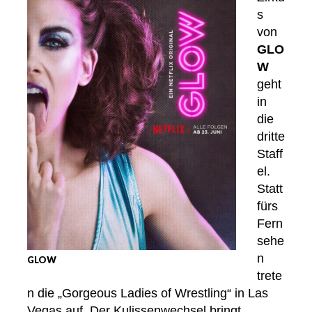
s
von
GLO
W
geht
in
die
dritte
Staff
el.
Statt
fürs
Fern
sehe
n
GLOW
trete
n die „Gorgeous Ladies of Wrestling“ in Las
Vegas auf. Der Kulissenwechsel bringt