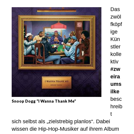
Das
zwöl
fköpf
ige
Kün
stler
kolle
ktiv
#zw
eira
ums
ilke
besc
Snoop Dogg “I Wanna Thank Me”
hreib
t
sich selbst als „zielstrebig planlos“. Dabei
wissen die Hip-Hop-Musiker auf ihrem Album