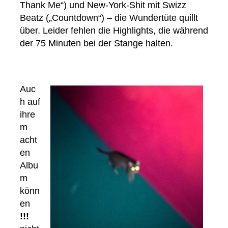
Thank Me“) und New-York-Shit mit Swizz
Beatz („Countdown“) – die Wundertüte quillt
über. Leider fehlen die Highlights, die während
der 75 Minuten bei der Stange halten.
Auc
h auf
ihre
m
acht
en
Albu
m
könn
en
!!!