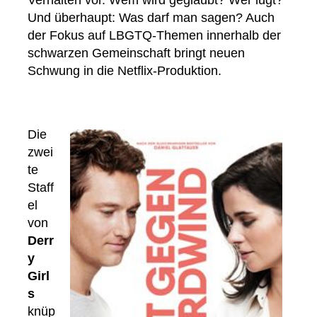
Verhalten vor. Wem wird geglaubt? Wer lügt?
Und überhaupt: Was darf man sagen? Auch
der Fokus auf LBGTQ-Themen innerhalb der
schwarzen Gemeinschaft bringt neuen
Schwung in die Netflix-Produktion.
Die
zwei
te
Staff
el
von
Derr
y
Girl
s
knüp