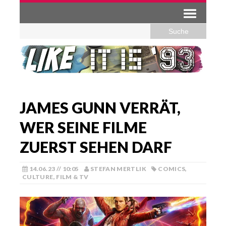
JAMES GUNN VERRÄT,
WER SEINE FILME
ZUERST SEHEN DARF
14.06.23 // 10:05
STEFAN MERTLIK
COMICS
,
CULTURE
,
FILM & TV