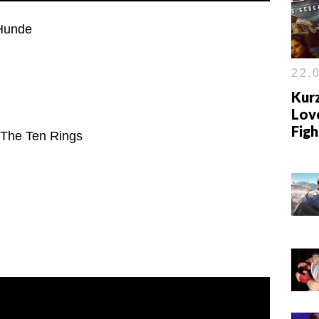
 Hunde
22.0
Kurz
Love
Fig
 The Ten Rings