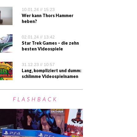
10.01.24 // 15:23
Wer kann Thors Hammer
heben?
02.01.24 // 13:42
Star Trek Games – die zehn
besten Videospiele
31.12.23 // 10:57
Lang, kompliziert und dumm:
schlimme Videospielnamen
FLASHBACK