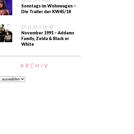
11.11.18 // 8:25
Sonntags im Wohnwagen –
Die Trailer der KW45/18
27.11.22 // 10:33
November 1991 – Addams
Family, Zelda & Black or
White
ARCHIV