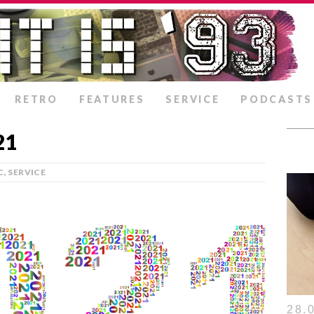
RETRO
FEATURES
SERVICE
PODCASTS
21
C
,
SERVICE
28.0