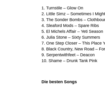
1. Turnstile – Glow On
2. Little Simz – Sometimes I Might
3. The Sonder Bombs – Clothbou
4. Sleaford Mods – Spare Ribs
5. El Michels Affair – Yeti Season
6. Julia Stone – Sixty Summers
7. One Step Closer – This Place
8. Black Country, New Road – For
9. Serpentwithfeet – Deacon
10. Shame – Drunk Tank Pink
Die besten Songs