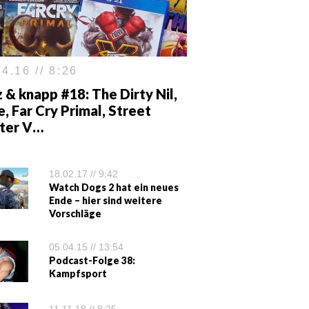
4.16 // 8:26
 & knapp #18: The Dirty Nil,
, Far Cry Primal, Street
hter V…
18.02.17 // 9:42
Watch Dogs 2 hat ein neues
Ende – hier sind weitere
Vorschläge
05.04.15 // 13:54
Podcast-Folge 38:
Kampfsport