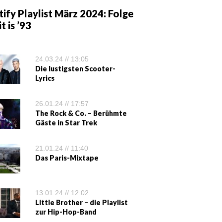
ify Playlist März 2024: Folge
it is ’93
24.03.24 // 13:05
Die lustigsten Scooter-
Lyrics
26.01.24 // 17:57
The Rock & Co. – Berühmte
Gäste in Star Trek
21.01.24 // 11:40
Das Paris-Mixtape
13.01.24 // 12:02
Little Brother – die Playlist
zur Hip-Hop-Band