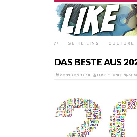
//
SEITE EINS
CULTURE
DAS BESTE AUS 20
02.01.22 // 12:19
LIKE IT IS '93
MIS