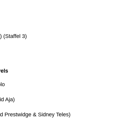
 (Staffel 3)
els
lo
d Aja)
ed Prestwidge & Sidney Teles)