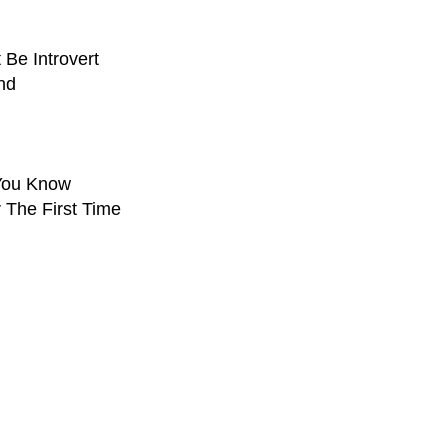
 Be Introvert
nd
 You Know
 The First Time