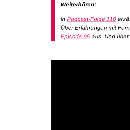
Weiterhören:
In
Podcast-Folge 110
erzäh
Über Erfahrungen mit Fern
Episode 95
aus. Und über I