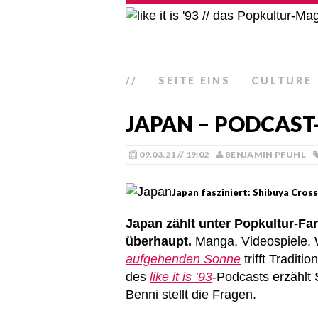
//
SEITE EINS
CULTURE
JAPAN – PODCAST
09.03.21 // 19:02
BENJAMIN PFUHL
Japan fasziniert: Shibuya Cross
Japan zählt unter Popkultur-Fa
überhaupt.
Manga, Videospiele, 
aufgehenden Sonne
trifft Tradit
des
like it is ’93
-Podcasts erzählt 
Benni stellt die Fragen.