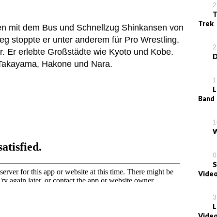
2
T
Trek
hen mit dem Bus und Schnellzug Shinkansen von
g stoppte er unter anderem für Pro Wrestling,
2
. Er erlebte Großstädte wie Kyoto und Kobe.
D
 Takayama, Hakone und Nara.
1
L
Band
1
W
0
S
Video
3
L
Vide