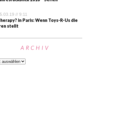
5.03.19 // 9:11
herapy? in Paris: Wenn Toys-R-Us die
ren stellt
ARCHIV