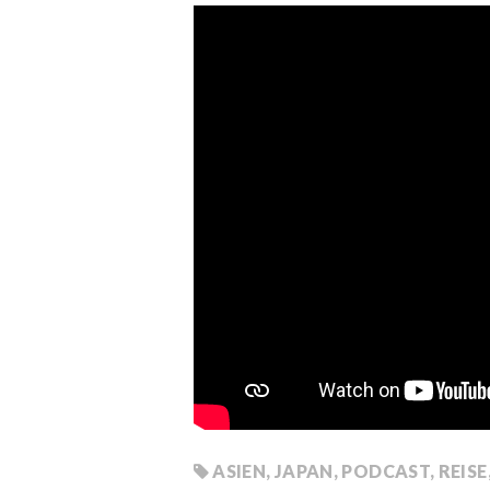
ASIEN
,
JAPAN
,
PODCAST
,
REISE