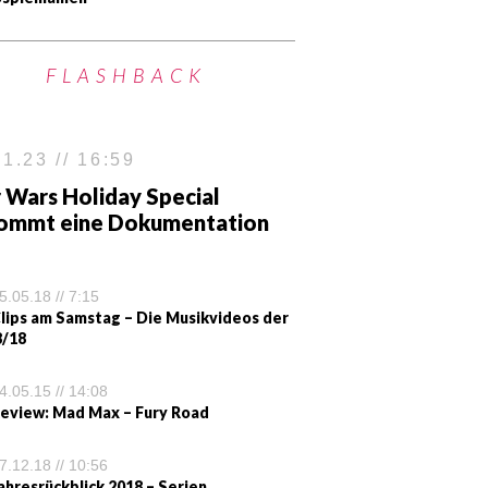
FLASHBACK
1.23 // 16:59
 Wars Holiday Special
ommt eine Dokumentation
5.05.18 // 7:15
lips am Samstag – Die Musikvideos der
/18
4.05.15 // 14:08
eview: Mad Max – Fury Road
7.12.18 // 10:56
ahresrückblick 2018 – Serien