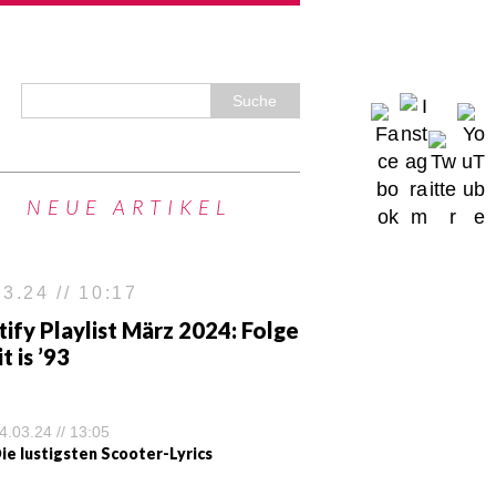
NEUE ARTIKEL
3.24 // 10:17
ify Playlist März 2024: Folge
it is ’93
4.03.24 // 13:05
ie lustigsten Scooter-Lyrics