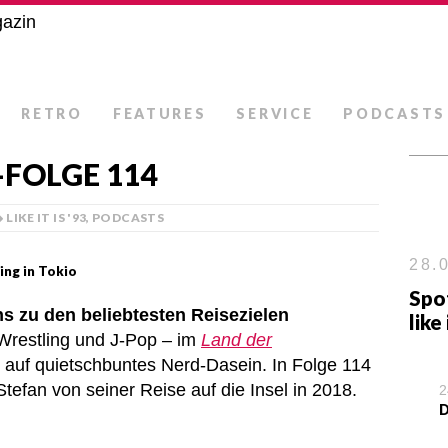
RETRO
FEATURES
SERVICE
PODCASTS
-FOLGE 114
LIKE IT IS '93
,
PODCASTS
28.0
ing in Tokio
Spot
ns zu den beliebtesten Reisezielen
like 
Wrestling und J-Pop – im
Land der
ion auf quietschbuntes Nerd-Dasein. In Folge 114
Stefan von seiner Reise auf die Insel in 2018.
2
D