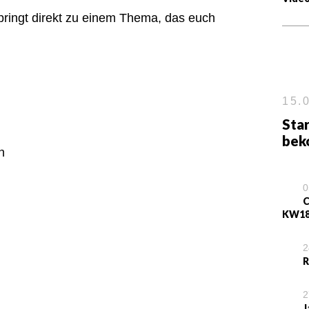
 springt direkt zu einem Thema, das euch
15.0
Star
bek
n
0
C
KW18
2
R
2
J