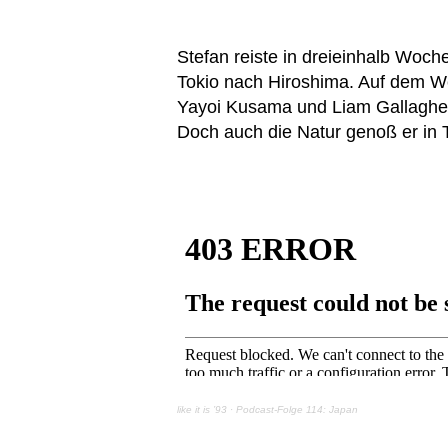
Stefan reiste in dreieinhalb Woc
Tokio nach Hiroshima. Auf dem We
Yayoi Kusama und Liam Gallagher
Doch auch die Natur genoß er in
like it is ’93
·
Podcast-Folge 114: Japan