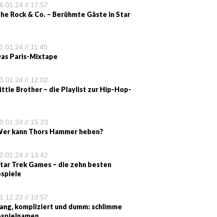
6.01.24 // 17:57
he Rock & Co. – Berühmte Gäste in Star
1.01.24 // 11:40
as Paris-Mixtape
3.01.24 // 12:02
ittle Brother – die Playlist zur Hip-Hop-
0.01.24 // 15:23
er kann Thors Hammer heben?
2.01.24 // 13:42
tar Trek Games – die zehn besten
spiele
1.12.23 // 10:57
ang, kompliziert und dumm: schlimme
ospielnamen