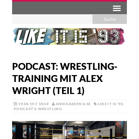
PODCAST: WRESTLING-
TRAINING MIT ALEX
WRIGHT (TEIL 1)
19.04.19 // 10:58
ANN KAREEN ILSE
LIKE IT IS '93
,
PODCASTS
,
WRESTLING