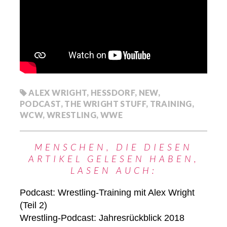
ALEX WRIGHT
,
HESSDORF
,
NEW
,
PODCAST
,
THE WRIGHT STUFF
,
TRAINING
,
WCW
,
WRESTLING
,
WWE
MENSCHEN, DIE DIESEN
ARTIKEL GELESEN HABEN,
LASEN AUCH:
Podcast: Wrestling-Training mit Alex Wright
(Teil 2)
Wrestling-Podcast: Jahresrückblick 2018