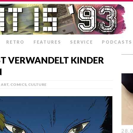
RETRO
FEATURES
SERVICE
PODCASTS
T VERWANDELT KINDER
N
ART
,
COMICS
,
CULTURE
28.0