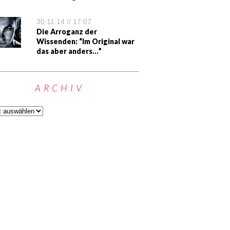
30.11.14 // 17:07
Die Arroganz der
Wissenden: “Im Original war
das aber anders…”
ARCHIV