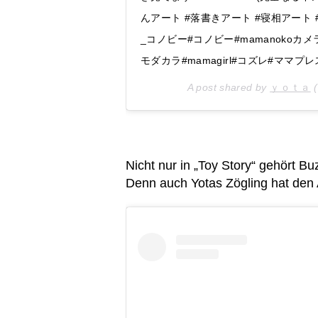
んアート #落書きアート #寝相アート
_コノビー#コノビー#mamanokoカ
モダカラ#mamagirl#コズレ#ママプレス#i
A post shared by
ｙｏｔａ
(
Nicht nur in „Toy Story“ gehört Bu
Denn auch Yotas Zögling hat den 