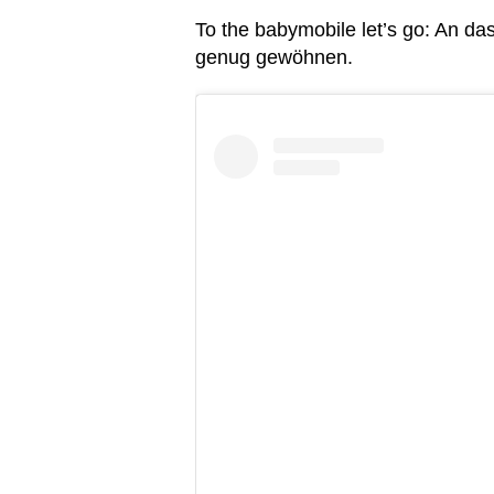
To the babymobile let’s go: An da
genug gewöhnen.