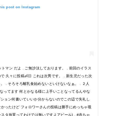
his post on Instagram
ットマン だよ . ご無沙汰しております。 . 前回のイラス
 久々に投稿👶🏻 これは次男です。 . 新生児だった次
 . そろそろ離乳食始めないといけないなぁ。 . ２人
かなってます 何とかなる様に上手いことなってるんやな
キャプション何書いていいか分からないのでこの辺で失礼し
はしてなかったけど フォロワーさんの投稿は勝手にめっちゃ覗
なるインスタ放置ってわけでは無いですよアピール) . #赤ちゃ