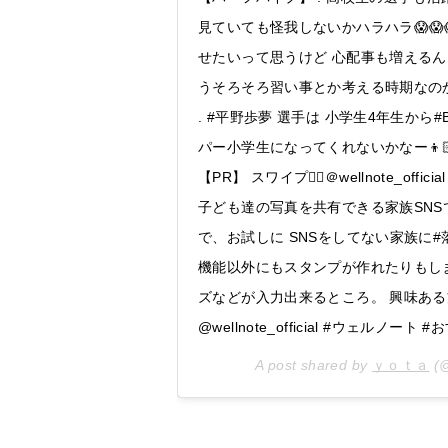
見ていても怪我しないかハラハラ😱😱
せたいって思うけど 心配事も増えるん
うそろそろ習い事とか考える時期なのか、、、
. #平野歩夢 選手は 小学生4年生から
パー小学生になってくれないかなー👦🏻
【PR】 スワイプ👉🏻＠wellnote_
子ども達の写真を共有できる家族SNS
で、お試しに SNSをしてない家族に#
機能以外にもスタンプが作れたりもし
ズなどが入力出来るところ。 興味ある方は
@wellnote_official #ウェルノート #
A post shared by
ｙｏｔａ
(@