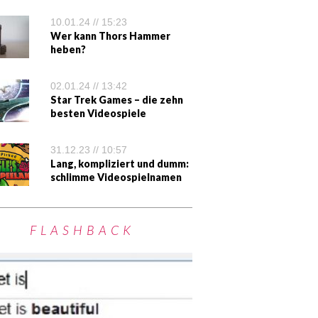
10.01.24 // 15:23
Wer kann Thors Hammer
heben?
02.01.24 // 13:42
Star Trek Games – die zehn
besten Videospiele
31.12.23 // 10:57
Lang, kompliziert und dumm:
schlimme Videospielnamen
FLASHBACK