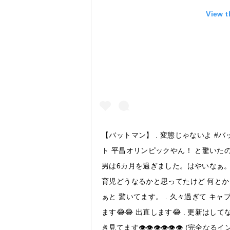
View t
【バットマン】 . 変態じゃないよ #バ
ト 平昌オリンピックやん！ と驚いたので
男は6カ月を過ぎました。はやいなぁ。。
育児どうなるかと思ってたけど 何と
ぁと 驚いてます。 . 久々過ぎて 
ます😂😂 出直します😂 . 更新
き見てます👁👁👁👁👁👁 (完全