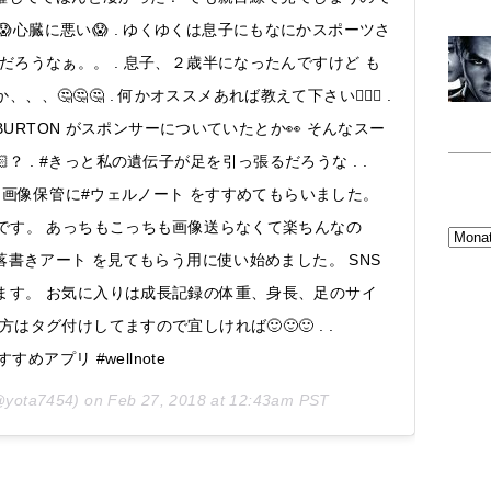
😱心臓に悪い😱 . ゆくゆくは息子にもなにかスポーツさ
だろうなぁ。。 . 息子、２歳半になったんですけど も
🤔🤔 . 何かオススメあれば教えて下さい🙇🏻‍♀️ .
#BURTON がスポンサーについていたとか👀 そんなスー
？ . #きっと私の遺伝子が足を引っ張るだろうな . .
official 画像保管に#ウェルノート をすすめてもらいました。
です。 あっちもこっちも画像送らなくて楽ちんなの
落書きアート を見てもらう用に使い始めました。 SNS
ます。 お気に入りは成長記録の体重、身長、足のサイ
タグ付けしてますので宜しければ🙂🙂🙂 . .
おすすめアプリ #wellnote
yota7454) on
Feb 27, 2018 at 12:43am PST