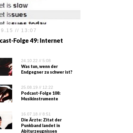
9.15 // 13:07
ast-Folge 49: Internet
24.10.22 // 5:08
Was tun, wenn der
Endgegner zu schwer ist?
25.08.19 // 12:22
Podcast-Folge 108:
Musikinstrumente
16.07.18 // 8:51
Die Ärzte: Zitat der
Punkband landet in
Abiturzeugnissen