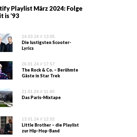
ify Playlist März 2024: Folge
it is ’93
24.03.24 // 13:05
Die lustigsten Scooter-
Lyrics
26.01.24 // 17:57
The Rock & Co. – Berühmte
Gäste in Star Trek
21.01.24 // 11:40
Das Paris-Mixtape
13.01.24 // 12:02
Little Brother – die Playlist
zur Hip-Hop-Band