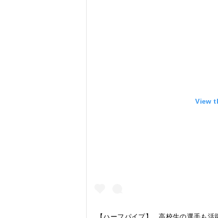
View t
【ハーフパイプ】 . 高校生の選手も