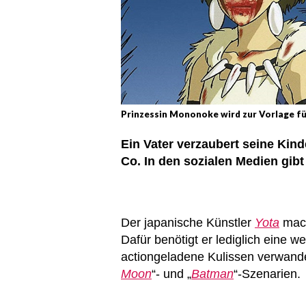
Prinzessin Mononoke wird zur Vorlage f
Ein Vater verzaubert seine Kin
Co. In den sozialen Medien gibt
Der japanische Künstler
Yota
mach
Dafür benötigt er lediglich eine we
actiongeladene Kulissen verwandel
Moon
“- und „
Batman
“-Szenarien.