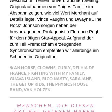
Geschichte in einem unverbrauchten Setting.
Originalaufnahmen von Paiges Familie im
Abspann zeigen, wie viel Wert Merchant auf
Details legte. Vince Vaughn und Dwayne „The
Rock“ Johnson sorgen neben der
hervorragenden Protagonistin Florence Pugh
für den nötigen Star-Appeal. Aufgrund der
zum Teil Fremdscham erzeugenden
Synchronisation empfehlen wir allerdings ein
Schauen im Originalton.
AN HORSE
,
CLOWNS
,
CURLY
,
DELHIA DE
FRANCE
,
FIGHTING WITH MY FAMILY
,
GUAVA ISLAND
,
RICO NASTY
,
SARAJANE
,
THE GET UP KIDS
,
THE PHYSICS HOUSE
BAND
,
VAN HOLZEN
MENSCHEN, DIE DIESEN
ARTIKEL GELESEN HABEN,