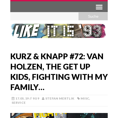
KURZ & KNAPP #72: VAN
HOLZEN, THE GET UP
KIDS, FIGHTING WITH MY
FAMILY…
17.05.19 // 9:59
STEFAN MERTLIK
MISC
,
SERVICE