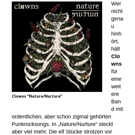
Wer
nicht
gena
u
hinh
ört,
hält
Clo
wns
für
eine
weit
ere
Clowns “Nature/Nurture”
Ban
d mit
ordentlichen, aber schon zigmal gehörten
Punkrocksongs. In „Nature/Nurture“ steckt
aber viel mehr. Die elf Stücke strotzen vor