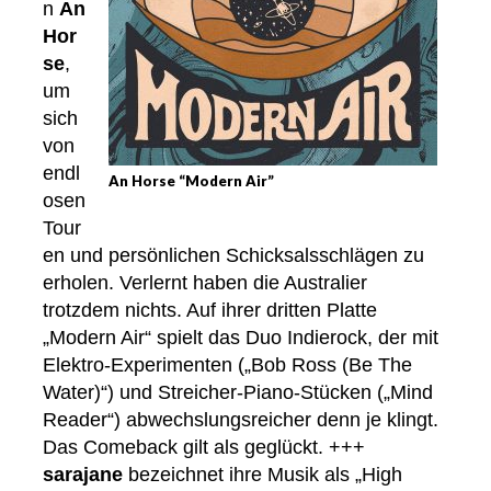
n
An
Hor
se
,
um
sich
von
endl
An Horse “Modern Air”
osen
Tour
en und persönlichen Schicksalsschlägen zu
erholen. Verlernt haben die Australier
trotzdem nichts. Auf ihrer dritten Platte
„Modern Air“ spielt das Duo Indierock, der mit
Elektro-Experimenten („Bob Ross (Be The
Water)“) und Streicher-Piano-Stücken („Mind
Reader“) abwechslungsreicher denn je klingt.
Das Comeback gilt als geglückt. +++
sarajane
bezeichnet ihre Musik als „High