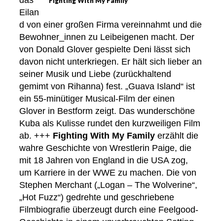
das
Fighting With My Family
Eilan
d von einer großen Firma vereinnahmt und die
Bewohner_innen zu Leibeigenen macht. Der
von Donald Glover gespielte Deni lässt sich
davon nicht unterkriegen. Er hält sich lieber an
seiner Musik und Liebe (zurückhaltend
gemimt von Rihanna) fest. „Guava Island“ ist
ein 55-minütiger Musical-Film der einen
Glover in Bestform zeigt. Das wunderschöne
Kuba als Kulisse rundet den kurzweiligen Film
ab. +++
Fighting With My Family
erzählt die
wahre Geschichte von Wrestlerin Paige, die
mit 18 Jahren von England in die USA zog,
um Karriere in der WWE zu machen. Die von
Stephen Merchant („Logan – The Wolverine“,
„Hot Fuzz“) gedrehte und geschriebene
Filmbiografie überzeugt durch eine Feelgood-