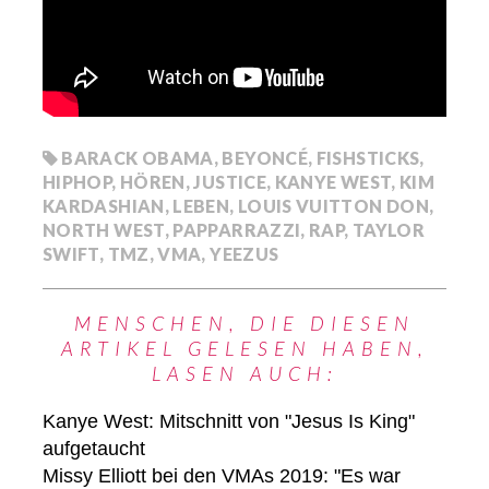
BARACK OBAMA
,
BEYONCÉ
,
FISHSTICKS
,
HIPHOP
,
HÖREN
,
JUSTICE
,
KANYE WEST
,
KIM
KARDASHIAN
,
LEBEN
,
LOUIS VUITTON DON
,
NORTH WEST
,
PAPPARRAZZI
,
RAP
,
TAYLOR
SWIFT
,
TMZ
,
VMA
,
YEEZUS
MENSCHEN, DIE DIESEN
ARTIKEL GELESEN HABEN,
LASEN AUCH:
Kanye West: Mitschnitt von "Jesus Is King"
aufgetaucht
Missy Elliott bei den VMAs 2019: "Es war