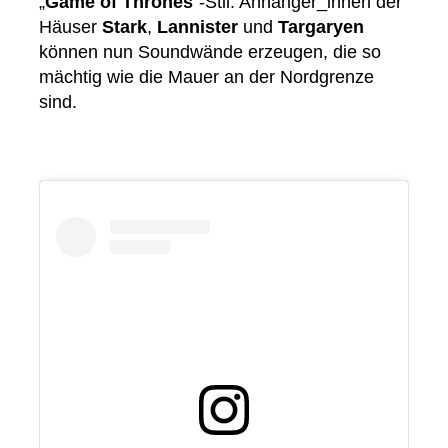
„
Game of Thrones
“-Stil. Anhänger_innen der
Häuser
Stark
,
Lannister
und
Targaryen
können nun Soundwände erzeugen, die so
mächtig wie die Mauer an der Nordgrenze
sind.