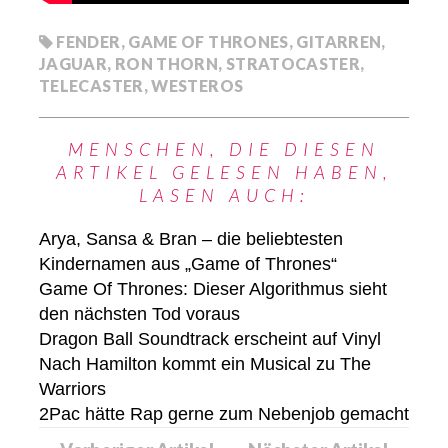
FENDER
,
GAME OF THRONES
,
GITARREN
,
JAGUAR
,
RON THORN
,
STRATOCASTER
,
TELECASTER
,
WESTEROS
MENSCHEN, DIE DIESEN
ARTIKEL GELESEN HABEN,
LASEN AUCH:
Arya, Sansa & Bran – die beliebtesten
Kindernamen aus „Game of Thrones“
Game Of Thrones: Dieser Algorithmus sieht
den nächsten Tod voraus
Dragon Ball Soundtrack erscheint auf Vinyl
Nach Hamilton kommt ein Musical zu The
Warriors
2Pac hätte Rap gerne zum Nebenjob gemacht