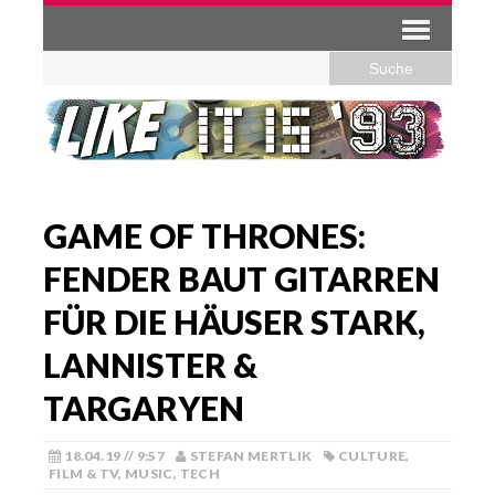
GAME OF THRONES:
FENDER BAUT GITARREN
FÜR DIE HÄUSER STARK,
LANNISTER &
TARGARYEN
18.04.19 // 9:57
STEFAN MERTLIK
CULTURE
,
FILM & TV
,
MUSIC
,
TECH