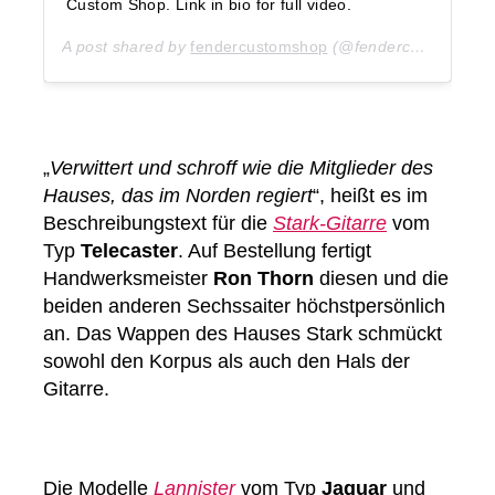
Custom Shop. Link in bio for full video.
A post shared by
fendercustomshop
(@fendercustomshop) on
„
Verwittert und schroff wie die Mitglieder des
Hauses, das im Norden regiert
“, heißt es im
Beschreibungstext für die
Stark-Gitarre
vom
Typ
Telecaster
. Auf Bestellung fertigt
Handwerksmeister
Ron Thorn
diesen und die
beiden anderen Sechssaiter höchstpersönlich
an. Das Wappen des Hauses Stark schmückt
sowohl den Korpus als auch den Hals der
Gitarre.
Die Modelle
Lannister
vom Typ
Jaguar
und