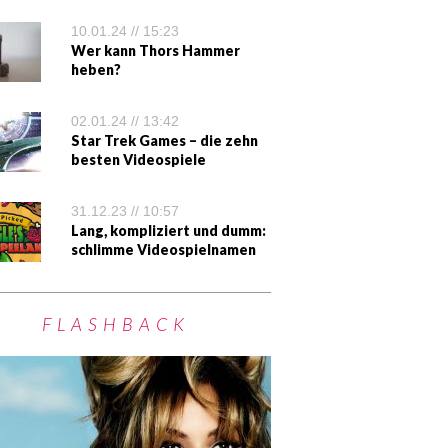
10.01.24 // 15:23
Wer kann Thors Hammer
heben?
02.01.24 // 13:42
Star Trek Games – die zehn
besten Videospiele
31.12.23 // 10:57
Lang, kompliziert und dumm:
schlimme Videospielnamen
FLASHBACK