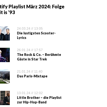
ify Playlist März 2024: Folge
it is ’93
24.03.24 // 13:05
Die lustigsten Scooter-
Lyrics
26.01.24 // 17:57
The Rock & Co. – Berühmte
Gäste in Star Trek
21.01.24 // 11:40
Das Paris-Mixtape
13.01.24 // 12:02
Little Brother – die Playlist
zur Hip-Hop-Band