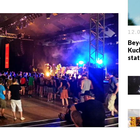
12.0
Beyo
Kuch
sta