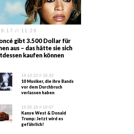
9.17 // 11:28
ncé gibt 3.500 Dollar für
en aus – das hätte sie sich
ttdessen kaufen können
19.10.22 // 16:32
10 Musiker, die ihre Bands
vor dem Durchbruch
verlassen haben
15.05.18 // 10:07
Kanye West & Donald
Trump: Jetzt wird es
gefährlich!