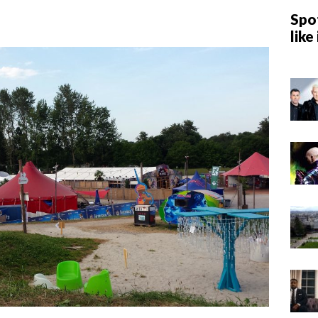
Spot
like 