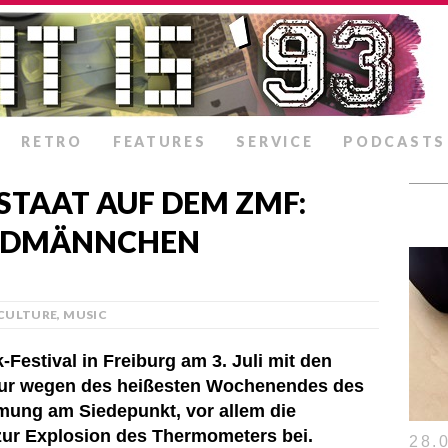
RETRO
FEATURES
SERVICE
PODCASTS
TAAT AUF DEM ZMF:
ERDMÄNNCHEN
CULTURE
,
MUSIC
Festival in Freiburg am 3. Juli mit den
nur wegen des heißesten Wochenendes des
mung am Siedepunkt, vor allem die
zur Explosion des Thermometers bei.
28.0