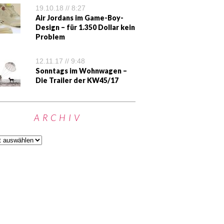
19.10.18 // 8:27
Air Jordans im Game-Boy-
Design – für 1.350 Dollar kein
Problem
12.11.17 // 9:48
Sonntags im Wohnwagen –
Die Trailer der KW45/17
ARCHIV