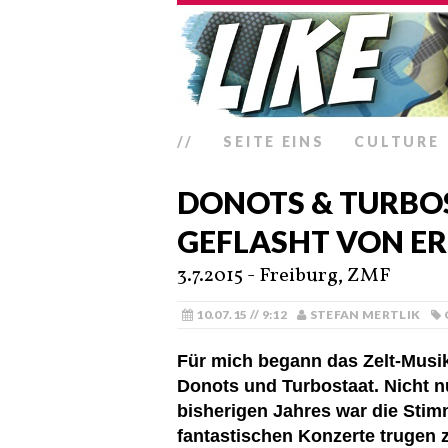
//
SEITE EINS
CULTURE
DONOTS & TURBOS
GEFLASHT VON 
3.7.2015 - Freiburg, ZMF
10.07.15 // 9:12
STEFAN MERTLIK
Für mich begann das Zelt-Musik-
Donots und Turbostaat. Nicht 
bisherigen Jahres war die Stim
fantastischen Konzerte trugen 