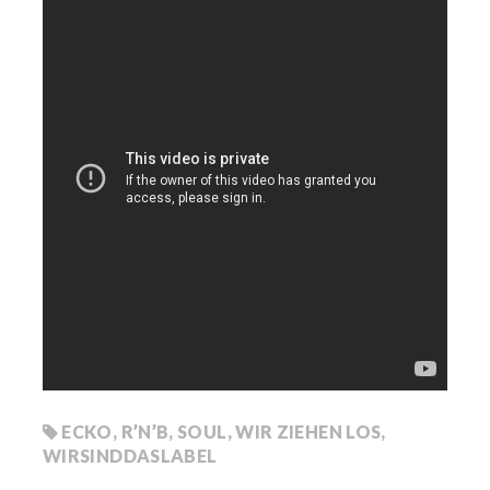
ECKO
,
R’N’B
,
SOUL
,
WIR ZIEHEN LOS
,
WIRSINDDASLABEL