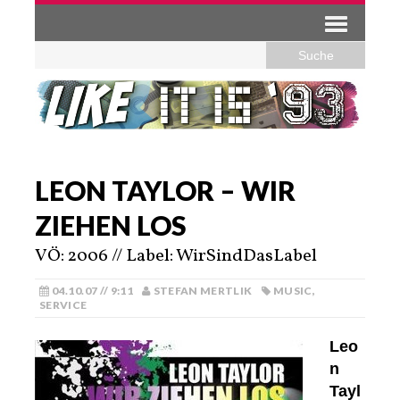
LEON TAYLOR – WIR
ZIEHEN LOS
VÖ: 2006 // Label: WirSindDasLabel
04.10.07 // 9:11
STEFAN MERTLIK
MUSIC
,
SERVICE
Leo
n
Tayl